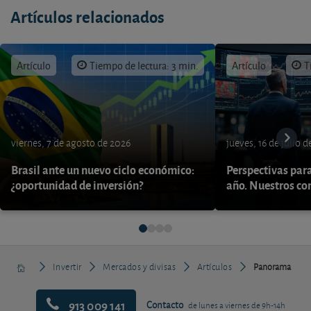
Artículos relacionados
Artículo
Tiempo de lectura: 3 min.
Artículo
T
viernes, 7 de agosto de 2026
jueves, 16 de julio 
Brasil ante un nuevo ciclo económico:
Perspectivas par
¿oportunidad de inversión?
año. Nuestros con
Invertir
Mercados y divisas
Artículos
Panorama
913 009 141
Contacto
de lunes a viernes de 9h-14h