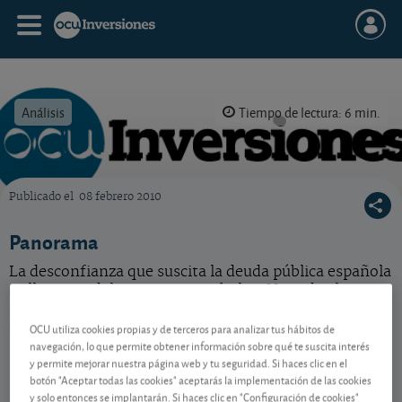
Análisis
Tiempo de lectura: 6 min.
Publicado el
08 febrero 2010
OCU Inversiones
Panorama
La desconfianza que suscita la deuda pública española
se lleva por delante a nuestra bolsa. No ceda al
pánico. Mantenga la calma y sea muy selectivo con
sus inversiones.
OCU utiliza cookies propias y de terceros para analizar tus hábitos de
navegación, lo que permite obtener información sobre qué te suscita interés
y permite mejorar nuestra página web y tu seguridad. Si haces clic en el
botón "Aceptar todas las cookies" aceptarás la implementación de las cookies
Contenido reservado a SOCIOS
y solo entonces se implantarán. Si haces clic en "Configuración de cookies"