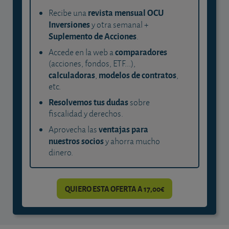
revista mensual OCU
Recibe una
Inversiones
y otra semanal +
Suplemento de Acciones
.
comparadores
Accede en la web a
(acciones, fondos, ETF...),
calculadoras
modelos de contratos
,
,
etc.
Resolvemos tus dudas
sobre
fiscalidad y derechos.
ventajas para
Aprovecha las
nuestros socios
y ahorra mucho
dinero.
QUIERO ESTA OFERTA A 17,00€