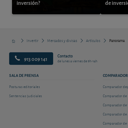
inversión?
de invers
Invertir
Mercados y divisas
Artículos
Panorama
Contacto
913 009 141
de lunes a viernes de 9h-14h
SALA DE PRENSA
COMPARADOR
Posturas editoriales
Comparador depó
Sentencias judiciales
Comparador de 
Comparador de 
Comparador de 
Comparador de 