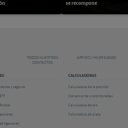
ión
se recompone
TODOS NUESTROS
APP OCU INVERSIONES
CONTACTOS
ES
CALCULADORAS
sitos y seguros
Calculadora de la pensión
ETF
Conversor de criptomonedas
fondos
Calculadora de oro
acciones
Calculadora de plata
obligaciones