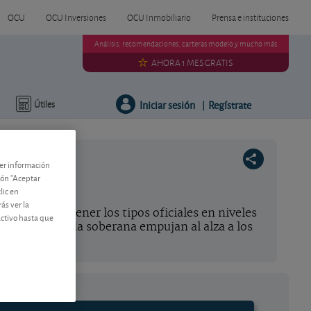
OCU
OCU Inversiones
OCU Inmobiliario
Prensa e instituciones
Análisis, recomendaciones, carteras modelo y mucho más
AHORA 1 MES GRATIS
Iniciar sesión
Regístrate
Útiles
|
ner información
tón "Aceptar
lic en
ás ver la
 permite mantener los tipos oficiales en niveles
activo hasta que
isiones de deuda soberana empujan al alza a los