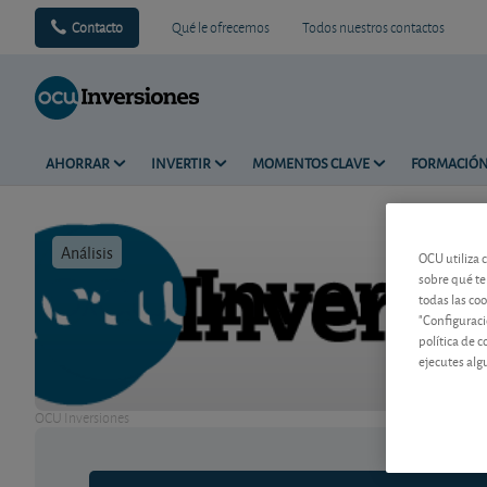
Contacto
Qué le ofrecemos
Todos nuestros contactos
AHORRAR
INVERTIR
MOMENTOS CLAVE
FORMACIÓ
Análisis
Tiempo de 
OCU utiliza 
sobre qué te
todas las co
"Configuraci
política de 
ejecutes alg
OCU Inversiones