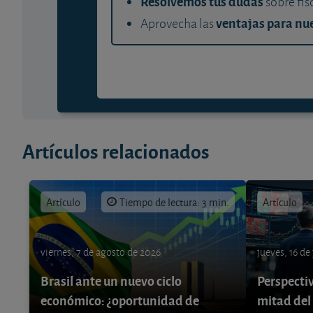
Resolvemos tus dudas
sobre fis
ventajas para nue
Aprovecha las
Artículos relacionados
Artículo
Tiempo de lectura: 3 min.
Artículo
viernes, 7 de agosto de 2026
jueves, 16 de
Brasil ante un nuevo ciclo
Perspecti
económico: ¿oportunidad de
mitad del