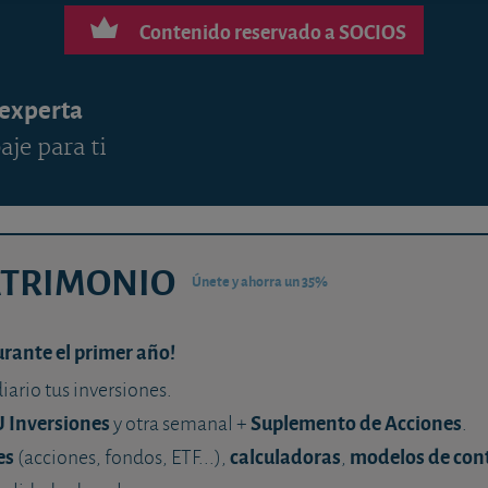
Contenido reservado a SOCIOS
 experta
aje para ti
ATRIMONIO
Únete y ahorra un 35%
urante el primer año!
diario tus inversiones.
U Inversiones
Suplemento de Acciones
y otra semanal +
.
es
calculadoras
modelos de con
(acciones, fondos, ETF...),
,