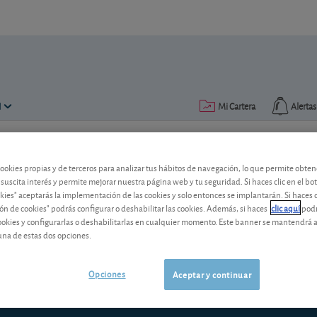
N
Mi Cartera
Alertas
Publicado el
22 junio 2009
lectura: 6 min.
cookies propias y de terceros para analizar tus hábitos de navegación, lo que permite obte
 suscita interés y permite mejorar nuestra página web y tu seguridad. Si haces clic en el bo
Panorama
okies" aceptarás la implementación de las cookies y solo entonces se implantarán. Si haces c
ón de cookies" podrás configurar o deshabilitar las cookies. Además, si haces
clic aquí
podr
La ausencia de tensiones inflacionistas
cookies y configurarlas o deshabilitarlas en cualquier momento. Este banner se mantendrá 
bajos. Por el contrario, las masivas em
una de estas dos opciones.
tipos a largo plazo.
Opciones
Aceptar y continuar