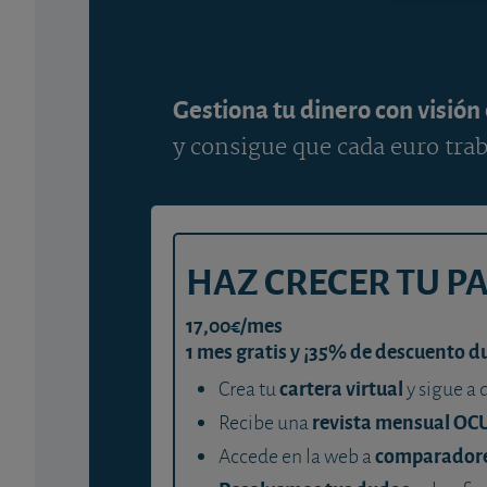
Gestiona tu dinero con visión
y consigue que cada euro trab
HAZ CRECER TU P
17,00€/mes
1 mes gratis y ¡35% de descuento d
cartera virtual
Crea tu
y sigue a 
revista mensual OC
Recibe una
comparador
Accede en la web a