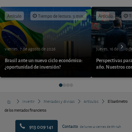
Artículo
Tiempo de lectura: 3 min.
Artículo
T
viernes, 7 de agosto de 2026
jueves, 16 de julio 
Brasil ante un nuevo ciclo económico:
Perspectivas par
¿oportunidad de inversión?
año. Nuestros con
Invertir
Mercados y divisas
Artículos
El barómetro
de los mercados financieros
913 009 141
Contacto
de lunes a viernes de 9h-14h