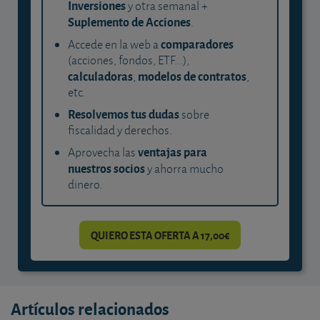
Inversiones
y otra semanal +
Suplemento de Acciones
.
comparadores
Accede en la web a
(acciones, fondos, ETF...),
calculadoras
modelos de contratos
,
,
etc.
Resolvemos tus dudas
sobre
fiscalidad y derechos.
ventajas para
Aprovecha las
nuestros socios
y ahorra mucho
dinero.
QUIERO ESTA OFERTA A 17,00€
Artículos relacionados