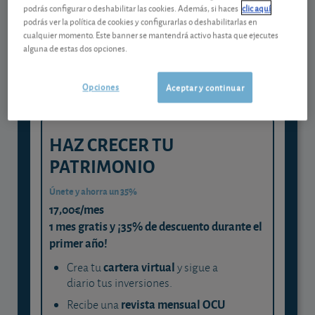
Gestiona tu dinero con visión
podrás configurar o deshabilitar las cookies. Además, si haces
clic aquí
experta
podrás ver la política de cookies y configurarlas o deshabilitarlas en
cualquier momento. Este banner se mantendrá activo hasta que ejecutes
y consigue que cada euro trabaje
alguna de estas dos opciones.
para ti
Opciones
Aceptar y continuar
HAZ CRECER TU
PATRIMONIO
Únete y ahorra un 35%
17,00€/mes
1 mes gratis y ¡35% de descuento durante el
primer año!
cartera virtual
Crea tu
y sigue a
diario tus inversiones.
revista mensual OCU
Recibe una