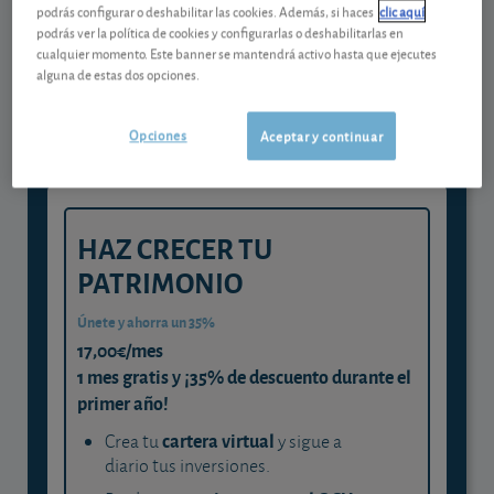
podrás configurar o deshabilitar las cookies. Además, si haces
clic aquí
Gestiona tu dinero con visión
podrás ver la política de cookies y configurarlas o deshabilitarlas en
cualquier momento. Este banner se mantendrá activo hasta que ejecutes
experta
alguna de estas dos opciones.
y consigue que cada euro trabaje
para ti
Opciones
Aceptar y continuar
HAZ CRECER TU
PATRIMONIO
Únete y ahorra un 35%
17,00€/mes
1 mes gratis y ¡35% de descuento durante el
primer año!
cartera virtual
Crea tu
y sigue a
diario tus inversiones.