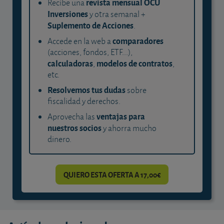
revista mensual OCU
Recibe una
Inversiones
y otra semanal +
Suplemento de Acciones
.
comparadores
Accede en la web a
(acciones, fondos, ETF...),
calculadoras
modelos de contratos
,
,
etc.
Resolvemos tus dudas
sobre
fiscalidad y derechos.
ventajas para
Aprovecha las
nuestros socios
y ahorra mucho
dinero.
QUIERO ESTA OFERTA A 17,00€