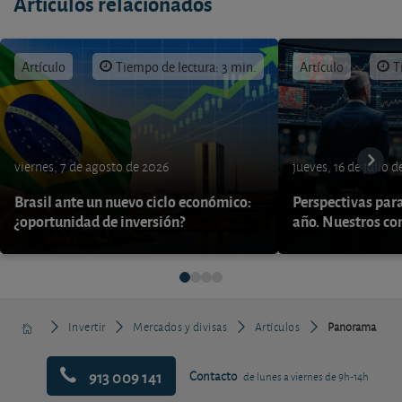
Artículos relacionados
Artículo
Tiempo de lectura: 3 min.
Artículo
T
viernes, 7 de agosto de 2026
jueves, 16 de julio 
Brasil ante un nuevo ciclo económico:
Perspectivas par
¿oportunidad de inversión?
año. Nuestros con
Invertir
Mercados y divisas
Artículos
Panorama
913 009 141
Contacto
de lunes a viernes de 9h-14h