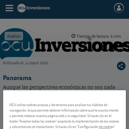
Análisis
Tiempo de lectura: 6 min.
Publicado el
11 mayo 2009
OCU Inversiones
Panorama
Aunque las perspectivas económicas no son nada
alentadoras, las bolsas prefieren ver el vaso medio
lleno. No baje la guardia.
OCU utiliza cookies propias y de terceros para analizar tus hábitos de
navegación, lo que permite obtener información sobre qué te suscita interés
y permite mejorar nuestra página web y tu seguridad. Si haces clic en el
Contenido reservado a SOCIOS
botón "Aceptar todas las cookies" aceptarás la implementación de las cookies
y solo entonces se implantarán. Si haces clic en "Configuración de cookies"