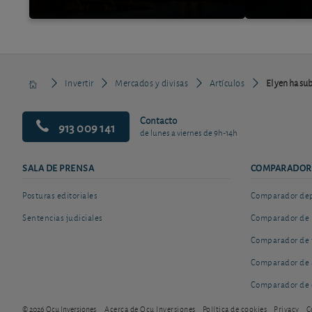
Invertir
Mercados y divisas
Artículos
El yen ha sub
Contacto
913 009 141
de lunes a viernes de 9h-14h
SALA DE PRENSA
COMPARADOR
Posturas editoriales
Comparador depó
Sentencias judiciales
Comparador de 
Comparador de 
Comparador de 
Comparador de 
© 2026 Ocu Inversiones
Acerca de Ocu Inversiones
Política de cookies
Privacy
C