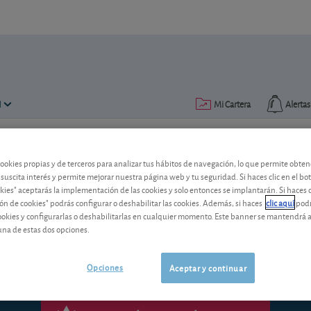
N
Mi Cartera
Alertas
Publicado el
12 noviembre 2008
lectura: 3 min.
cookies propias y de terceros para analizar tus hábitos de navegación, lo que permite obte
 suscita interés y permite mejorar nuestra página web y tu seguridad. Si haces clic en el bo
El yen ha subido... ¡me arrui
okies" aceptarás la implementación de las cookies y solo entonces se implantarán. Si haces c
ón de cookies" podrás configurar o deshabilitar las cookies. Además, si haces
clic aquí
podr
cookies y configurarlas o deshabilitarlas en cualquier momento. Este banner se mantendrá 
Endeudarse en yenes no es, a nuestro ju
una de estas dos opciones.
Opciones
Aceptar y continuar