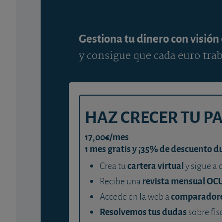
Gestiona tu dinero con visión
y consigue que cada euro trab
HAZ CRECER TU P
17,00€/mes
1 mes gratis y ¡35% de descuento d
cartera virtual
Crea tu
y sigue a 
revista mensual OC
Recibe una
comparador
Accede en la web a
Resolvemos tus dudas
sobre fis