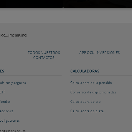
ido... ¡me arruino!
TODOS NUESTROS
APP OCU INVERSIONES
CONTACTOS
ES
CALCULADORAS
sitos y seguros
Calculadora de la pensión
ETF
Conversor de criptomonedas
fondos
Calculadora de oro
acciones
Calculadora de plata
obligaciones
ondiciones de uso