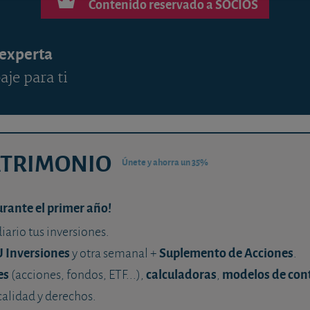
Contenido reservado a SOCIOS
 experta
aje para ti
ATRIMONIO
Únete y ahorra un 35%
urante el primer año!
diario tus inversiones.
U Inversiones
Suplemento de Acciones
y otra semanal +
.
es
calculadoras
modelos de con
(acciones, fondos, ETF...),
,
calidad y derechos.