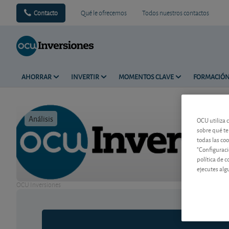
Contacto
Qué le ofrecemos
Todos nuestros contactos
AHORRAR
INVERTIR
MOMENTOS CLAVE
FORMACIÓ
Análisis
Tiempo de 
OCU utiliza 
sobre qué te
todas las co
"Configuraci
política de 
ejecutes alg
OCU Inversiones