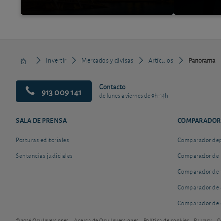
Invertir
Mercados y divisas
Artículos
Panorama
Contacto
913 009 141
de lunes a viernes de 9h-14h
SALA DE PRENSA
COMPARADOR
Posturas editoriales
Comparador depó
Sentencias judiciales
Comparador de 
Comparador de 
Comparador de 
Comparador de 
© 2026 Ocu Inversiones
Acerca de Ocu Inversiones
Política de cookies
Privacy
C