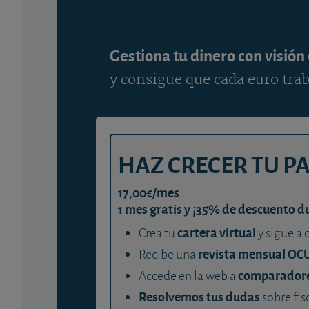
Gestiona tu dinero con visión
y consigue que cada euro trab
HAZ CRECER TU P
17,00€/mes
1 mes gratis y ¡35% de descuento d
cartera virtual
Crea tu
y sigue a 
revista mensual OC
Recibe una
comparador
Accede en la web a
Resolvemos tus dudas
sobre fis