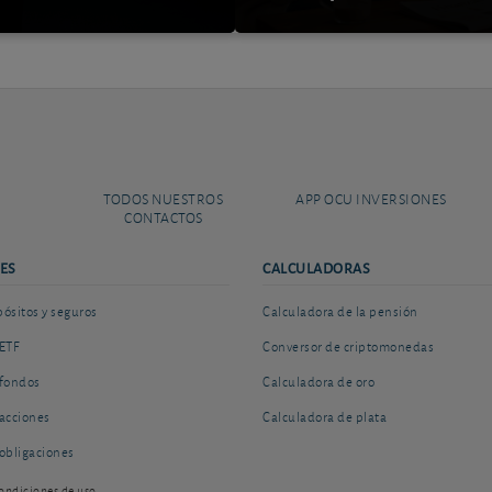
TODOS NUESTROS
APP OCU INVERSIONES
CONTACTOS
ES
CALCULADORAS
sitos y seguros
Calculadora de la pensión
ETF
Conversor de criptomonedas
fondos
Calculadora de oro
acciones
Calculadora de plata
obligaciones
ondiciones de uso