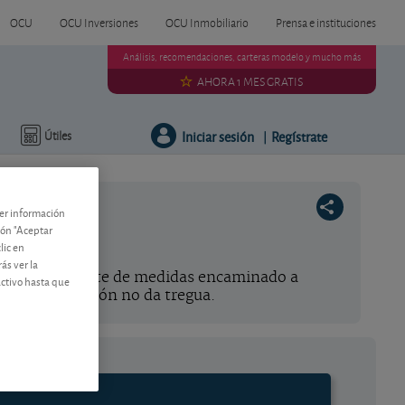
OCU
OCU Inversiones
OCU Inmobiliario
Prensa e instituciones
Análisis, recomendaciones, carteras modelo y mucho más
AHORA 1 MES GRATIS
Iniciar sesión
Regístrate
Útiles
|
ner información
tón "Aceptar
lic en
ás ver la
ntado un paquete de medidas encaminado a
activo hasta que
nto, la inflación no da tregua.