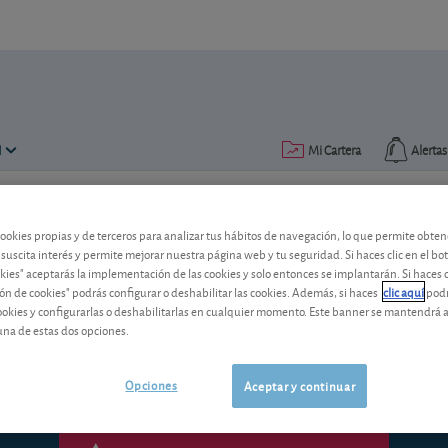
N
Mi Cartera
Alertas
Publicado el
21 abril 2008
lectura: 6 min.
cookies propias y de terceros para analizar tus hábitos de navegación, lo que permite obte
 suscita interés y permite mejorar nuestra página web y tu seguridad. Si haces clic en el bo
Panorama
okies" aceptarás la implementación de las cookies y solo entonces se implantarán. Si haces c
ón de cookies" podrás configurar o deshabilitar las cookies. Además, si haces
clic aquí
podr
En nuestro país, el Gobierno ha prese
cookies y configurarlas o deshabilitarlas en cualquier momento. Este banner se mantendrá 
reactivar nuestra economía. Mientras ta
una de estas dos opciones.
Opciones
Aceptar y continuar