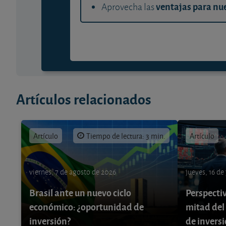
ventajas para nue
Aprovecha las
Artículos relacionados
Artículo
Tiempo de lectura: 3 min.
Artículo
viernes, 7 de agosto de 2026
jueves, 16 de
Brasil ante un nuevo ciclo
Perspecti
económico: ¿oportunidad de
mitad del
inversión?
de invers