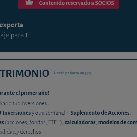
Contenido reservado a SOCIOS
 experta
aje para ti
ATRIMONIO
Únete y ahorra un 35%
urante el primer año!
diario tus inversiones.
U Inversiones
Suplemento de Acciones
y otra semanal +
.
es
calculadoras
modelos de con
(acciones, fondos, ETF...),
,
calidad y derechos.