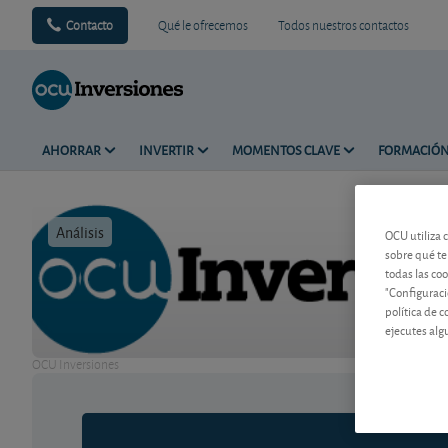
Contacto
Qué le ofrecemos
Todos nuestros contactos
AHORRAR
INVERTIR
MOMENTOS CLAVE
FORMACIÓ
Análisis
Tiempo de 
OCU utiliza 
sobre qué te
todas las co
"Configuraci
política de 
ejecutes alg
OCU Inversiones