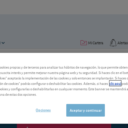
N
Mi Cartera
Alertas
Publicado el
13 marzo 2008
lectura: 3 min.
cookies propias y de terceros para analizar tus hábitos de navegación, lo que permite obte
 suscita interés y permite mejorar nuestra página web y tu seguridad. Si haces clic en el bo
El oro, dulce refugio
okies" aceptarás la implementación de las cookies y solo entonces se implantarán. Si haces c
ón de cookies" podrás configurar o deshabilitar las cookies. Además, si haces
clic aquí
podr
Una apuesta especulativa por el oro pue
cookies y configurarlas o deshabilitarlas en cualquier momento. Este banner se mantendrá 
dólares USD.
una de estas dos opciones.
Opciones
Aceptar y continuar