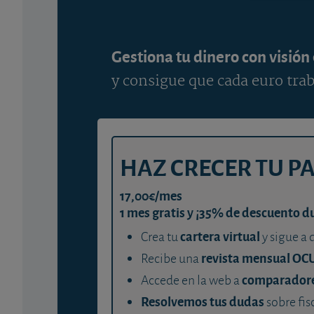
Gestiona tu dinero con visión
y consigue que cada euro trab
HAZ CRECER TU P
17,00€/mes
1 mes gratis y ¡35% de descuento d
cartera virtual
Crea tu
y sigue a 
revista mensual OC
Recibe una
comparador
Accede en la web a
Resolvemos tus dudas
sobre fis