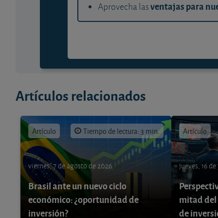
ventajas para nue
Aprovecha las
Artículos relacionados
Artículo
Tiempo de lectura: 3 min.
Artículo
viernes, 7 de agosto de 2026
jueves, 16 de
Brasil ante un nuevo ciclo
Perspecti
económico: ¿oportunidad de
mitad del
inversión?
de invers