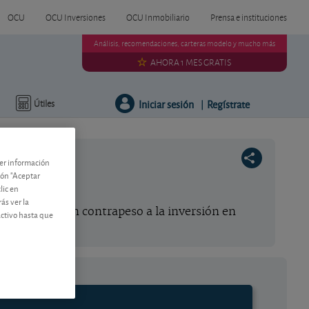
OCU
OCU Inversiones
OCU Inmobiliario
Prensa e instituciones
Análisis, recomendaciones, carteras modelo y mucho más
AHORA 1 MES GRATIS
Iniciar sesión
Regístrate
Útiles
|
ner información
tón "Aceptar
lic en
ás ver la
de ser un buen contrapeso a la inversión en
activo hasta que