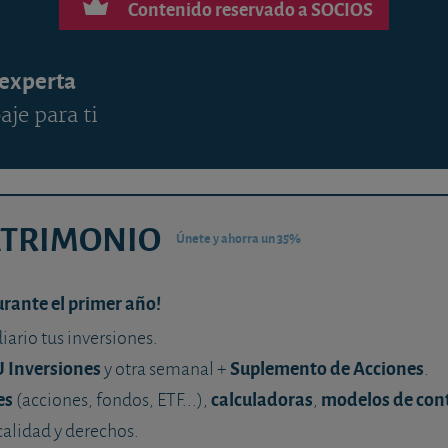
Contenido reservado a SOCIOS
 experta
aje para ti
ATRIMONIO
Únete y ahorra un 35%
urante el primer año!
diario tus inversiones.
U Inversiones
Suplemento de Acciones
y otra semanal +
.
es
calculadoras
modelos de con
(acciones, fondos, ETF...),
,
calidad y derechos.