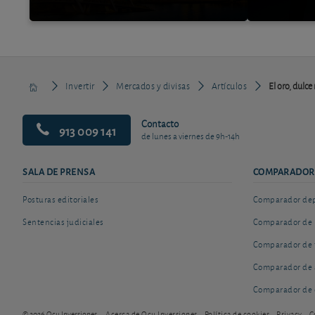
Invertir
Mercados y divisas
Artículos
El oro, dulce
Contacto
913 009 141
de lunes a viernes de 9h-14h
SALA DE PRENSA
COMPARADOR
Posturas editoriales
Comparador depó
Sentencias judiciales
Comparador de 
Comparador de 
Comparador de 
Comparador de 
© 2026 Ocu Inversiones
Acerca de Ocu Inversiones
Política de cookies
Privacy
C