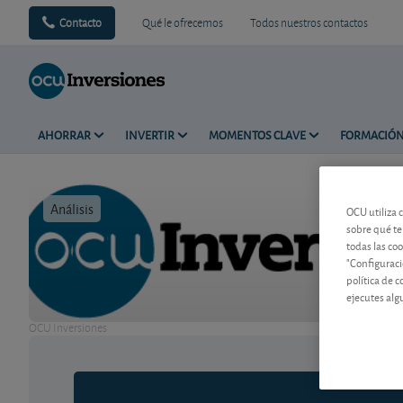
Contacto
Qué le ofrecemos
Todos nuestros contactos
AHORRAR
INVERTIR
MOMENTOS CLAVE
FORMACIÓ
Análisis
Tiempo de 
OCU utiliza 
sobre qué te
todas las co
"Configuraci
política de 
ejecutes alg
OCU Inversiones