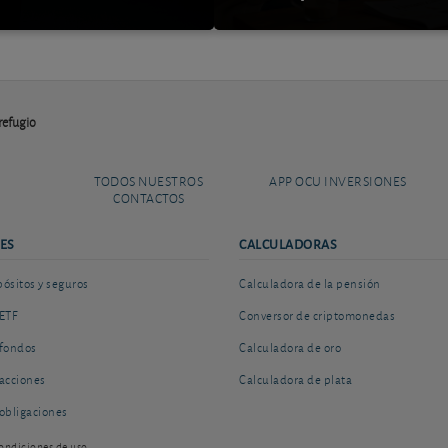
 refugio
TODOS NUESTROS
APP OCU INVERSIONES
CONTACTOS
ES
CALCULADORAS
sitos y seguros
Calculadora de la pensión
ETF
Conversor de criptomonedas
fondos
Calculadora de oro
acciones
Calculadora de plata
obligaciones
ondiciones de uso