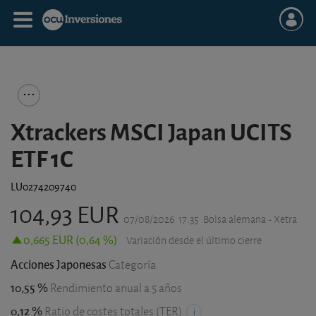
Xtrackers MSCI Japan UCITS
ETF 1C
LU0274209740
104,93 EUR
07/08/2026
17:35
Bolsa alemana - Xetra
0,665 EUR (0,64 %)
Variación desde el último cierre
Acciones Japonesas
Categoría
10,55 %
Rendimiento anual a 5 años
0,12 %
Ratio de costes totales (TER)