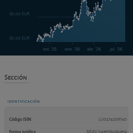
90,00 EUR
80,00 EUR
oct. '25
ene. '26
abr. '26
jul. '26
Sección
identificación
Código ISIN
LU0274209740
Forma jurídica
SICAV luxemburguesa