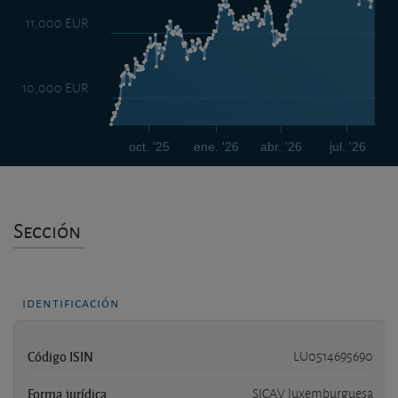
11,000 EUR
10,000 EUR
oct. '25
ene. '26
abr. '26
jul. '26
Sección
identificación
Código ISIN
LU0514695690
Forma jurídica
SICAV luxemburguesa