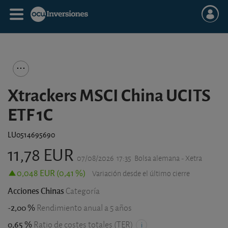
Xtrackers MSCI China UCITS
ETF 1C
LU0514695690
11,78 EUR
07/08/2026
17:35
Bolsa alemana - Xetra
0,048 EUR (0,41 %)
Variación desde el último cierre
Acciones Chinas
Categoría
-2,00 %
Rendimiento anual a 5 años
0,65 %
Ratio de costes totales (TER)