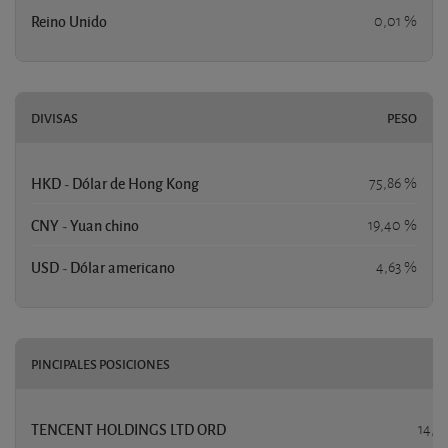
Reino Unido
0,01 %
DIVISAS
PESO
HKD - Dólar de Hong Kong
75,86 %
CNY - Yuan chino
19,40 %
USD - Dólar americano
4,63 %
PINCIPALES POSICIONES
P
TENCENT HOLDINGS LTD ORD
14,2