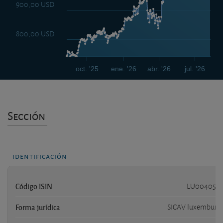
900,00 USD
800,00 USD
oct. '25
ene. '26
abr. '26
jul. '26
Sección
identificación
Código ISIN
LU0040507
Forma jurídica
SICAV luxemburg