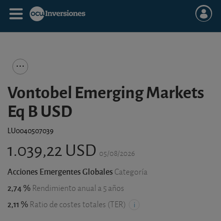
Vontobel Emerging Markets
Eq B USD
LU0040507039
1.039,22 USD
05/08/2026
Acciones Emergentes Globales
Categoría
2,74 %
Rendimiento anual a 5 años
2,11 %
Ratio de costes totales (TER)