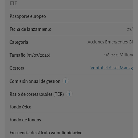
ETF
Pasaporte europeo
Fecha de lanzamiento
03/11/
Categoría
Acciones Emergentes Glob
Tamaño (31/07/2026)
118,040 Millones
Gestora
Vontobel Asset Manage
1,
Comisión anual de gestión
2,
Ratio de costes totales (TER)
Fondo ético
Fondo de fondos
Frecuencia de cálculo valor liquidativo
Di