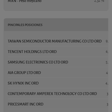
MXN - Peso mejicano
2,32 %
PINCIPALES POSICIONES
P
TAIWAN SEMICONDUCTOR MANUFACTURING CO LTD ORD
9,4
TENCENT HOLDINGS LTD ORD
6,0
SAMSUNG ELECTRONICS CO LTD ORD
5,7
AIA GROUP LTD ORD
4,2
SK HYNIX INC ORD
4,0
CONTEMPORARY AMPEREX TECHNOLOGY CO LTD ORD
3,3
PRICESMART INC ORD
3,3