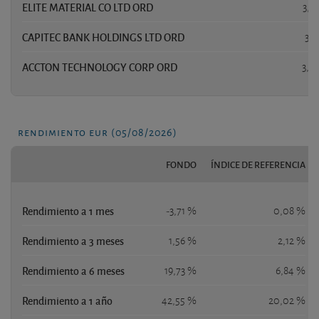
ELITE MATERIAL CO LTD ORD
3,3
CAPITEC BANK HOLDINGS LTD ORD
3,1
ACCTON TECHNOLOGY CORP ORD
3,0
rendimiento eur (05/08/2026)
FONDO
ÍNDICE DE REFERENCIA
Rendimiento a 1 mes
-3,71 %
0,08 %
Rendimiento a 3 meses
1,56 %
2,12 %
Rendimiento a 6 meses
19,73 %
6,84 %
Rendimiento a 1 año
42,55 %
20,02 %