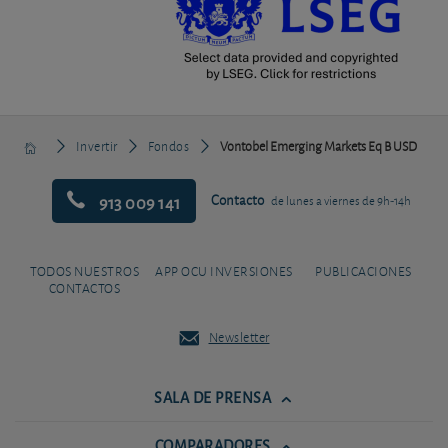
Invertir
Fondos
Vontobel Emerging Markets Eq B USD
913 009 141
Contacto
de lunes a viernes de 9h-14h
TODOS NUESTROS
APP OCU INVERSIONES
PUBLICACIONES
CONTACTOS
Newsletter
SALA DE PRENSA
COMPARADORES