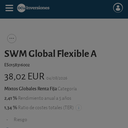
SWM Global Flexible A
ES0158316002
38,02 EUR
04/08/2026
Mixtos Globales Renta Fija
Categoría
2,41 %
Rendimiento anual a 5 años
1,34 %
Ratio de costes totales (TER)
-
Riesgo