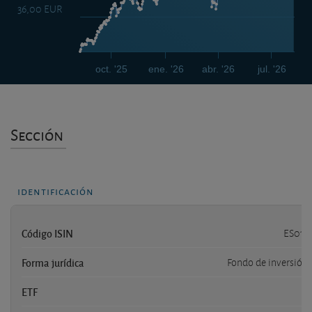
36,00 EUR
oct. '25
ene. '26
abr. '26
jul. '26
Sección
identificación
Código ISIN
ES015
Forma jurídica
Fondo de inversión
ETF