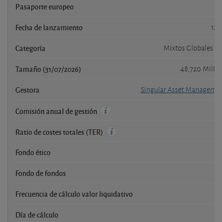
Pasaporte europeo
Fecha de lanzamiento
12/
Categoría
Mixtos Globales Re
Tamaño (31/07/2026)
48,720 Millo
Gestora
Singular Asset Managemen
Comisión anual de gestión
Ratio de costes totales (TER)
Fondo ético
Fondo de fondos
Frecuencia de cálculo valor liquidativo
Día de cálculo