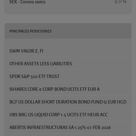
SEK - Corona sueca
0,11 %
PINCIPALES POSICIONES
SWM VALOR Z, FI
4,
OTHER ASSETS LESS LIABILITIES
3,
SPDR S&P 500 ETF TRUST
3
ISHARES CORE € CORP BOND UCITS ETF EUR A
2,
BGF US DOLLAR SHORT DURATION BOND FUND I2 EUR HGD
2,
UBS BBG US LIQUID CORP 1-5 UCITS ETF HEUR ACC
2
ABERTIS INFRAESTRUCTURAS SA 1.25% 07-FEB-2028
2,