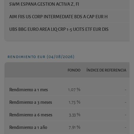
SWM ESPANA GESTION ACTIVA Z, FI
2,
AIM FIIS US CORP INTERMEDIATE BDS A CAP EUR H
1,
UBS BBG EURO AREA LIQ CRP 1-5 UCITS ETF EUR DIS
1
rendimiento eur (04/08/2026)
FONDO
ÍNDICE DE REFERENCIA
Rendimiento a 1 mes
1,07 %
-
Rendimiento a 3 meses
1,75 %
-
Rendimiento a 6 meses
3,33 %
-
Rendimiento a 1 año
7,91 %
-