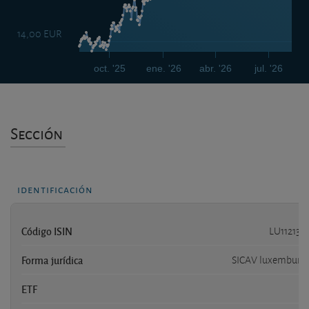
14,00 EUR
oct. '25
ene. '26
abr. '26
jul. '26
Sección
identificación
Código ISIN
LU112130
Forma jurídica
SICAV luxemburg
ETF