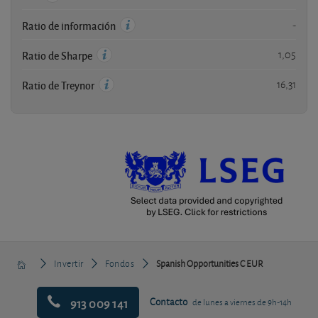
-
Ratio de información
1,05
Ratio de Sharpe
16,31
Ratio de Treynor
Invertir
Fondos
Spanish Opportunities C EUR
913 009 141
Contacto
de lunes a viernes de 9h-14h