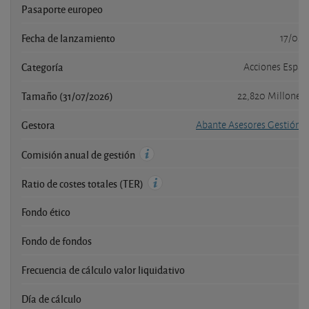
Pasaporte europeo
Fecha de lanzamiento
17/02/
Categoría
Acciones Españ
Tamaño (31/07/2026)
22,820 Millones
Gestora
Abante Asesores Gestión S
1,
Comisión anual de gestión
1,
Ratio de costes totales (TER)
Fondo ético
Fondo de fondos
Frecuencia de cálculo valor liquidativo
Di
Día de cálculo