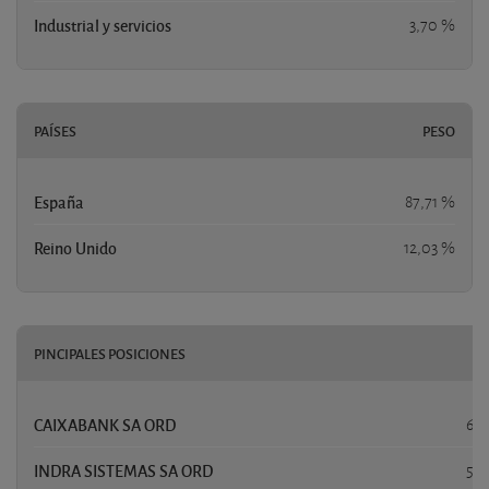
Industrial y servicios
3,70 %
PAÍSES
PESO
España
87,71 %
Reino Unido
12,03 %
PINCIPALES POSICIONES
P
CAIXABANK SA ORD
6,2
INDRA SISTEMAS SA ORD
5,8