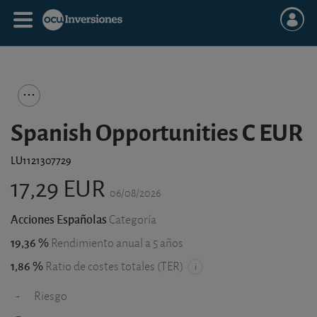
Spanish Opportunities C EUR
LU1121307729
17,29 EUR
06/08/2026
Acciones Españolas
Categoría
19,36 %
Rendimiento anual a 5 años
1,86 %
Ratio de costes totales (TER)
-
Riesgo