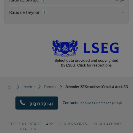
-
Ratio de Treynor
Invertir
Fondos
Schroder ISF Securitised Credit A Acc USD
913 009 141
Contacto
de lunes a viernes de 9h-14h
TODOS NUESTROS
APP OCU INVERSIONES
PUBLICACIONES
CONTACTOS