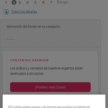
1
3
4
5
6
7
2
Riesgo
Todos los detalles
Valoración del fondo en su categoría
contenido premium
Los análisis y consejos de nuestros expertos están
reservados a los socios.
¡Pruebe 1 mes Gratis!
OCU utiliza cookies propias y de terceros para analizar tus hábitos de