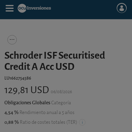
Schroder ISF Securitised
Credit A Acc USD
LU1662754586
129,81 USD
06/08/2026
Obligaciones Globales
Categoría
4,54 %
Rendimiento anual a 5 años
0,88 %
Ratio de costes totales (TER)