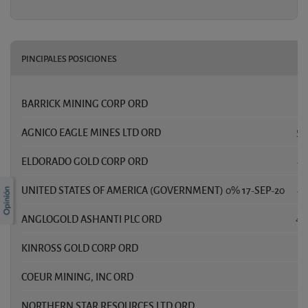
PINCIPALES POSICIONES
BARRICK MINING CORP ORD
6
AGNICO EAGLE MINES LTD ORD
5,
ELDORADO GOLD CORP ORD
4,
UNITED STATES OF AMERICA (GOVERNMENT) 0% 17-SEP-20
4,
ANGLOGOLD ASHANTI PLC ORD
4,
KINROSS GOLD CORP ORD
3,
COEUR MINING, INC ORD
3
NORTHERN STAR RESOURCES LTD ORD
3