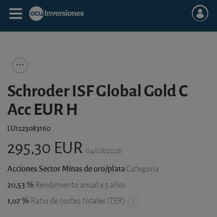
Schroder ISF Global Gold C
Acc EUR H
LU1223083160
295,30 EUR
04/08/2026
Acciones Sector Minas de oro/plata
Categoría
20,53 %
Rendimiento anual a 5 años
1,07 %
Ratio de costes totales (TER)