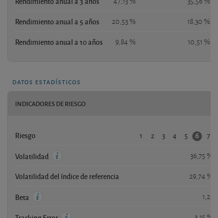
Rendimiento anual a 3 años
47,13 %
35,56 %
Rendimiento anual a 5 años
20,53 %
18,30 %
Rendimiento anual a 10 años
9,84 %
10,51 %
datos estadísticos
INDICADORES DE RIESGO
1
2
3
4
5
7
6
Riesgo
36,75 %
Volatilidad
Volatilidad del índice de referencia
29,74 %
1,23
Beta
3,15 %
Tracking Error