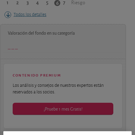
1
2
3
4
5
7
6
Riesgo
Todos los detalles
Valoración del fondo en su categoría
contenido premium
Los análisis y consejos de nuestros expertos están
reservados a los socios.
¡Pruebe 1 mes Gratis!