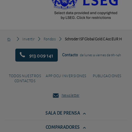
Invertir
Fondos
Schroder ISF Global Gold C Acc EUR H
913 009 141
Contacto
de lunes a viernes de 9h-14h
TODOS NUESTROS
APP OCU INVERSIONES
PUBLICACIONES
CONTACTOS
Newsletter
SALA DE PRENSA
COMPARADORES