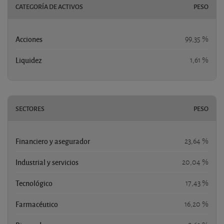
CATEGORÍA DE ACTIVOS
PESO
Acciones
99,35 %
Liquidez
1,61 %
SECTORES
PESO
Financiero y asegurador
23,64 %
Industrial y servicios
20,04 %
Tecnológico
17,43 %
Farmacéutico
16,20 %