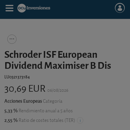
Schroder ISF European
Dividend Maximiser B Dis
LU0321373184
30,69 EUR
06/08/2026
Acciones Europeas
Categoría
5,33 %
Rendimiento anual a 5 años
2,55 %
Ratio de costes totales (TER)