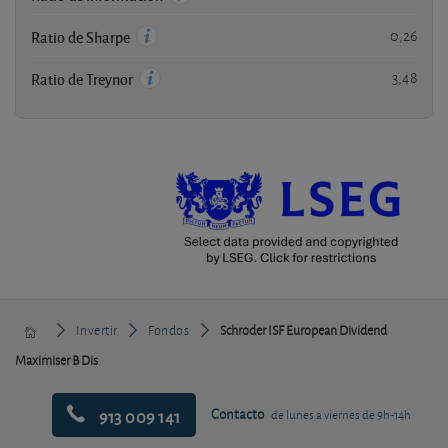
0,26
Ratio de Sharpe
3,48
Ratio de Treynor
Invertir
Fondos
Schroder ISF European Dividend
Maximiser B Dis
913 009 141
Contacto
de lunes a viernes de 9h-14h