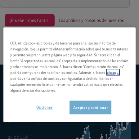
¡Pruebe 1 mes Gratis!
Los análisis y consejos de nuestros
expertos están reservados a los socios.
OCU utiliza cookies propias y de terceros para analizar tus hábitos de
navegación, lo que permite obtener información sobre qué te suscita interés
y permite mejorar nuestra página web y tu seguridad. Si haces clic en el
botón "Aceptar todas las cookies" aceptarás la implementación de las cookies
y solo entonces se implantarán. Si haces clic en "Configuración de cookies"
podrás configurar o deshabilitar las cookies. Además, si haces
clic aquí
Schroder ISF European Dividend Maximiser B Dis
podrás ver la política de cookies y configurarlas o deshabilitarlas en
5d
1m
6m
ytd
5y
10y
1y
cualquier momento. Este banner se mantendrá activo hasta que ejecutes
alguna de estas dos opciones.
31,00 EUR
Opciones
Aceptar y continuar
30,00 EUR
29,00 EUR