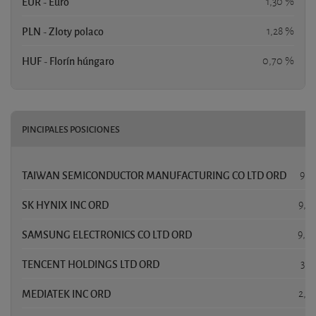
EUR - Euro
1,30 %
PLN - Zloty polaco
1,28 %
HUF - Florín húngaro
0,70 %
PINCIPALES POSICIONES
P
TAIWAN SEMICONDUCTOR MANUFACTURING CO LTD ORD
9,9
SK HYNIX INC ORD
9,5
SAMSUNG ELECTRONICS CO LTD ORD
9,4
TENCENT HOLDINGS LTD ORD
3,5
MEDIATEK INC ORD
2,2