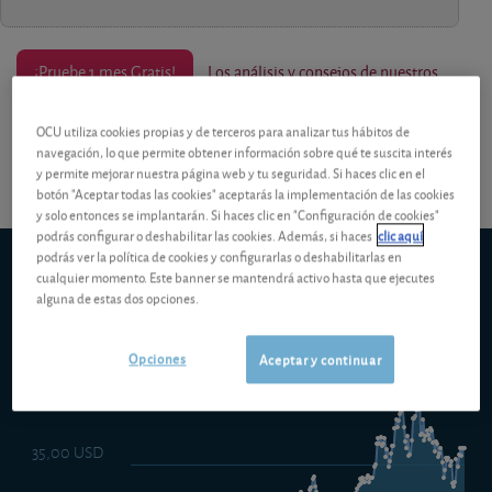
¡Pruebe 1 mes Gratis!
Los análisis y consejos de nuestros
expertos están reservados a los socios.
OCU utiliza cookies propias y de terceros para analizar tus hábitos de
navegación, lo que permite obtener información sobre qué te suscita interés
y permite mejorar nuestra página web y tu seguridad. Si haces clic en el
botón "Aceptar todas las cookies" aceptarás la implementación de las cookies
y solo entonces se implantarán. Si haces clic en "Configuración de cookies"
podrás configurar o deshabilitar las cookies. Además, si haces
clic aquí
podrás ver la política de cookies y configurarlas o deshabilitarlas en
Schroder ISF Emerging Markets C Acc
cualquier momento. Este banner se mantendrá activo hasta que ejecutes
5d
1m
6m
ytd
5y
10y
1y
alguna de estas dos opciones.
Opciones
Aceptar y continuar
40,00 USD
35,00 USD