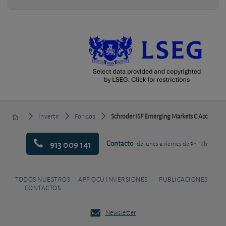
Invertir
Fondos
Schroder ISF Emerging Markets C Acc
913 009 141
Contacto
de lunes a viernes de 9h-14h
TODOS NUESTROS
APP OCU INVERSIONES
PUBLICACIONES
CONTACTOS
Newsletter