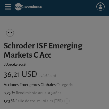
Schroder ISF Emerging
Markets C Acc
LU0106252546
36,21 USD
07/08/2026
Acciones Emergentes Globales
Categoría
8,25 %
Rendimiento anual a 5 años
1,03 %
Ratio de costes totales (TER)