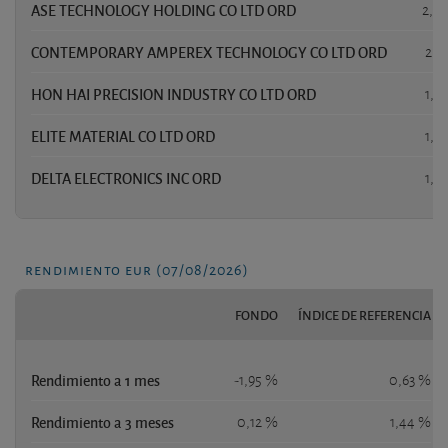
ASE TECHNOLOGY HOLDING CO LTD ORD
2,2
CONTEMPORARY AMPEREX TECHNOLOGY CO LTD ORD
2,1
HON HAI PRECISION INDUSTRY CO LTD ORD
1,8
ELITE MATERIAL CO LTD ORD
1,7
DELTA ELECTRONICS INC ORD
1,7
rendimiento eur (07/08/2026)
FONDO
ÍNDICE DE REFERENCIA
Rendimiento a 1 mes
-1,95 %
0,63 %
Rendimiento a 3 meses
0,12 %
1,44 %