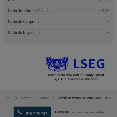
-0,61
Ratio de información
-
Ratio de Sharpe
-
Ratio de Treynor
Invertir
Fondos
Santalucia Renta Fija Corto Plazo Euro B
913 009 141
Contacto
de lunes a viernes de 9h-14h