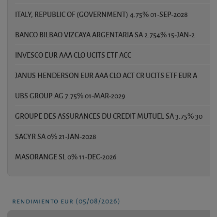
ITALY, REPUBLIC OF (GOVERNMENT) 4.75% 01-SEP-2028
6
BANCO BILBAO VIZCAYA ARGENTARIA SA 2.754% 15-JAN-2
2
INVESCO EUR AAA CLO UCITS ETF ACC
2
JANUS HENDERSON EUR AAA CLO ACT CR UCITS ETF EUR A
2
UBS GROUP AG 7.75% 01-MAR-2029
2
GROUPE DES ASSURANCES DU CREDIT MUTUEL SA 3.75% 30
2
SACYR SA 0% 21-JAN-2028
2
MASORANGE SL 0% 11-DEC-2026
2
rendimiento eur (05/08/2026)