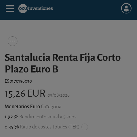
Santalucia Renta Fija Corto
Plazo Euro B
ES0170156030
15,26 EUR
05/08/2026
Monetarios Euro
Categoría
1,92 %
Rendimiento anual a 5 años
0,35 %
Ratio de costes totales (TER)