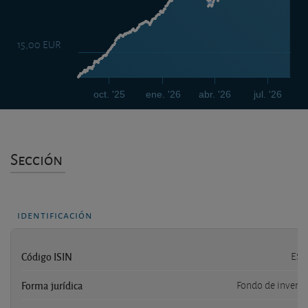
15,00 EUR
oct. '25
ene. '26
abr. '26
jul. '26
Sección
identificación
Código ISIN
ES0
Forma jurídica
Fondo de inversi