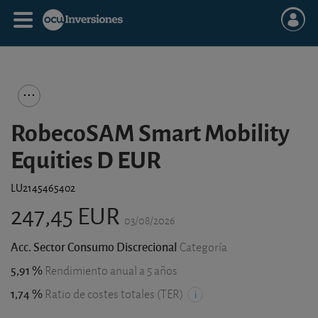
RobecoSAM Smart Mobility
Equities D EUR
LU2145465402
247,45 EUR
03/08/2026
Acc. Sector Consumo Discrecional
Categoría
5,91 %
Rendimiento anual a 5 años
1,74 %
Ratio de costes totales (TER)