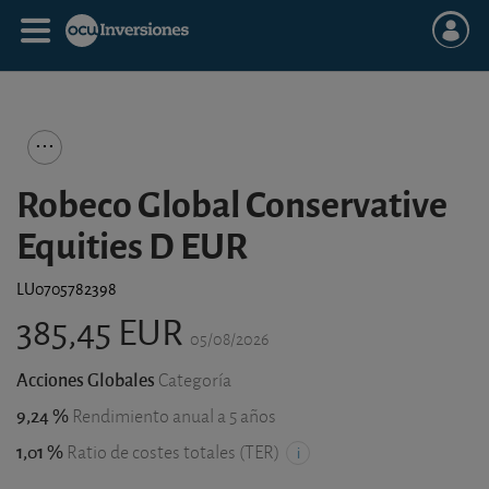
Robeco Global Conservative
Equities D EUR
LU0705782398
385,45 EUR
05/08/2026
Acciones Globales
Categoría
9,24 %
Rendimiento anual a 5 años
1,01 %
Ratio de costes totales (TER)