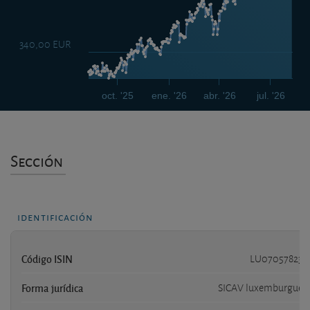
340,00 EUR
oct. '25
ene. '26
abr. '26
jul. '26
Sección
identificación
Código ISIN
LU070578239
Forma jurídica
SICAV luxemburgues