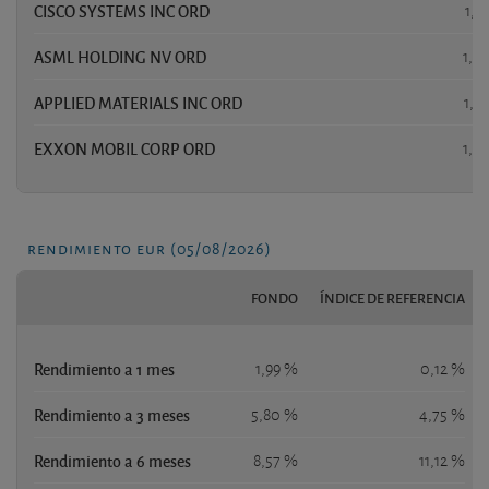
CISCO SYSTEMS INC ORD
1,7
ASML HOLDING NV ORD
1,7
APPLIED MATERIALS INC ORD
1,4
EXXON MOBIL CORP ORD
1,4
rendimiento eur (05/08/2026)
FONDO
ÍNDICE DE REFERENCIA
Rendimiento a 1 mes
1,99 %
0,12 %
Rendimiento a 3 meses
5,80 %
4,75 %
Rendimiento a 6 meses
8,57 %
11,12 %