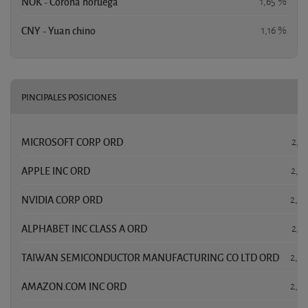
NOK - Corona noruega
1,65 %
CNY - Yuan chino
1,16 %
PINCIPALES POSICIONES
P
MICROSOFT CORP ORD
2,9
APPLE INC ORD
2,9
NVIDIA CORP ORD
2,9
ALPHABET INC CLASS A ORD
2,8
TAIWAN SEMICONDUCTOR MANUFACTURING CO LTD ORD
2,0
AMAZON.COM INC ORD
2,0