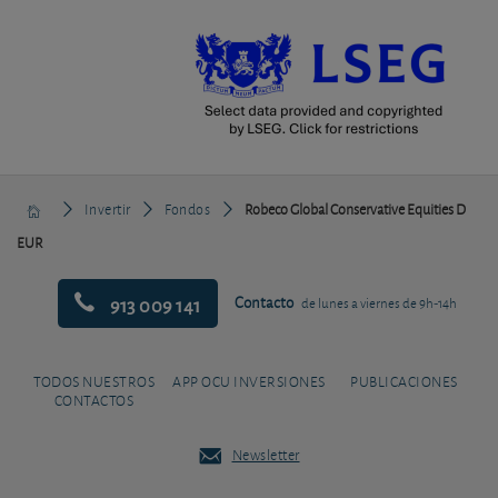
Invertir
Fondos
Robeco Global Conservative Equities D
EUR
913 009 141
Contacto
de lunes a viernes de 9h-14h
TODOS NUESTROS
APP OCU INVERSIONES
PUBLICACIONES
CONTACTOS
Newsletter