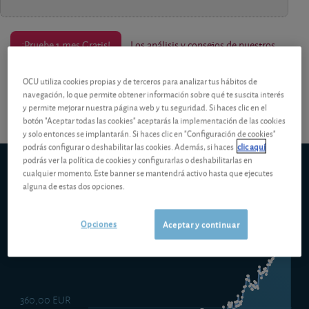
¡Pruebe 1 mes Gratis!
Los análisis y consejos de nuestros
expertos están reservados a los socios.
OCU utiliza cookies propias y de terceros para analizar tus hábitos de
navegación, lo que permite obtener información sobre qué te suscita interés
y permite mejorar nuestra página web y tu seguridad. Si haces clic en el
botón "Aceptar todas las cookies" aceptarás la implementación de las cookies
y solo entonces se implantarán. Si haces clic en "Configuración de cookies"
podrás configurar o deshabilitar las cookies. Además, si haces
clic aquí
podrás ver la política de cookies y configurarlas o deshabilitarlas en
Robeco Global Conservative Equities D EUR
cualquier momento. Este banner se mantendrá activo hasta que ejecutes
5d
1m
6m
ytd
5y
10y
1y
alguna de estas dos opciones.
Opciones
Aceptar y continuar
380,00 EUR
360,00 EUR