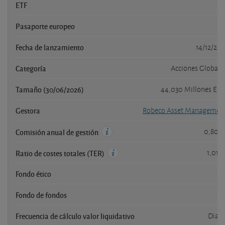
ETF
n
Pasaporte europeo
s
Fecha de lanzamiento
14/12/201
Categoría
Acciones Globale
Tamaño (30/06/2026)
44,030 Millones EU
Gestora
Robeco Asset Managemen
0,80 
Comisión anual de gestión
1,01 
Ratio de costes totales (TER)
Fondo ético
s
Fondo de fondos
n
Frecuencia de cálculo valor liquidativo
Diari