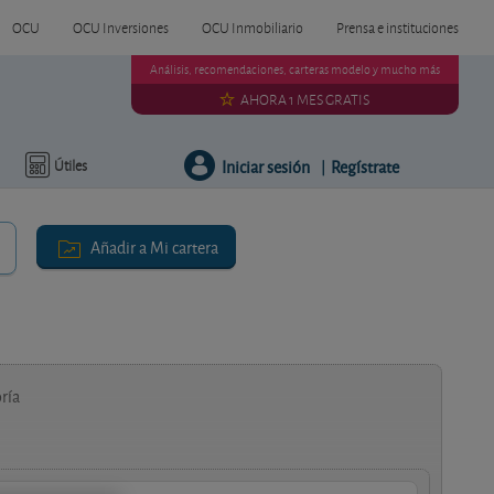
OCU
OCU Inversiones
OCU Inmobiliario
Prensa e instituciones
Análisis, recomendaciones, carteras modelo y mucho más
AHORA 1 MES GRATIS
Iniciar sesión
Regístrate
Útiles
|
Añadir a Mi cartera
ría