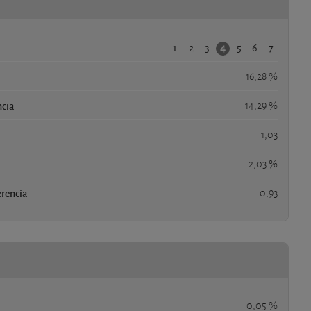
1
2
3
5
6
7
4
16,28 %
ncia
14,29 %
1,03
2,03 %
erencia
0,93
0,05 %