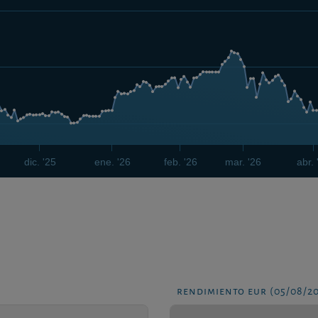
dic. '25
ene. '26
feb. '26
mar. '26
abr. 
rendimiento eur (05/08/2