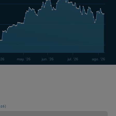
'26
may. '26
jun. '26
jul. '26
ago. '26
026)