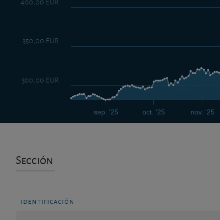
400,00 EUR
350,00 EUR
300,00 EUR
sep. '25
oct. '25
nov. '25
Sección
identificación