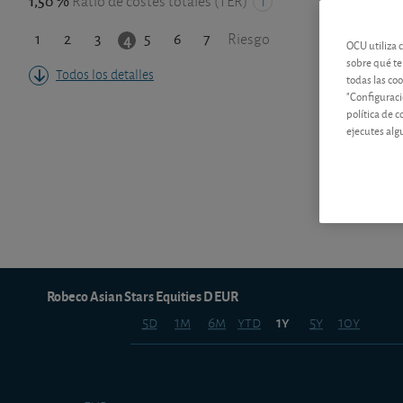
1,50 %
Ratio de costes totales (TER)
1
2
3
5
6
7
4
Riesgo
OCU utiliza 
sobre qué te
Todos los detalles
todas las co
"Configuraci
política de 
ejecutes alg
Robeco Asian Stars Equities D EUR
5d
1m
6m
ytd
5y
10y
1y