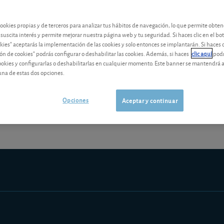
contenido premium
cookies propias y de terceros para analizar tus hábitos de navegación, lo que permite obte
Los análisis y consejos de nuestros expertos están reservados a l
 suscita interés y permite mejorar nuestra página web y tu seguridad. Si haces clic en el bo
okies" aceptarás la implementación de las cookies y solo entonces se implantarán. Si haces c
ón de cookies" podrás configurar o deshabilitar las cookies. Además, si haces
clic aquí
podr
cookies y configurarlas o deshabilitarlas en cualquier momento. Este banner se mantendrá 
una de estas dos opciones.
¡Pruebe 1 mes Gratis!
Los análisis y consejos de nuestros expert
Opciones
Aceptar y continuar