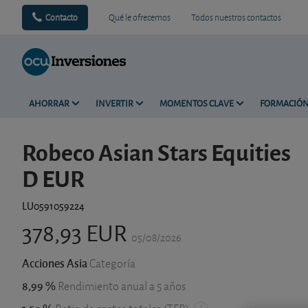
Contacto
Qué le ofrecemos
Todos nuestros contactos
AHORRAR
INVERTIR
MOMENTOS CLAVE
FORMACIÓ
Robeco Asian Stars Equities
D EUR
LU0591059224
378,93 EUR
05/08/2026
Acciones Asia
Categoría
8,99 %
Rendimiento anual a 5 años