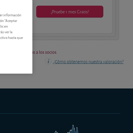
¡Pruebe 1 mes Gratis!
ner información
os socios.
tón "Aceptar
lic en
ás ver la
activo hasta que
os están reservados a los socios.
¿Cómo obtenemos nuestra valoración?