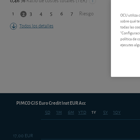
0,46 %
Ratio de costes totales (TER)
1
3
4
5
6
7
2
Riesgo
OCU utiliza 
sobre qué te
Todos los detalles
todas las co
"Configuraci
política de 
ejecutes alg
PIMCO GIS Euro Credit Inst EUR Acc
5d
1m
6m
ytd
5y
10y
1y
17,00 EUR