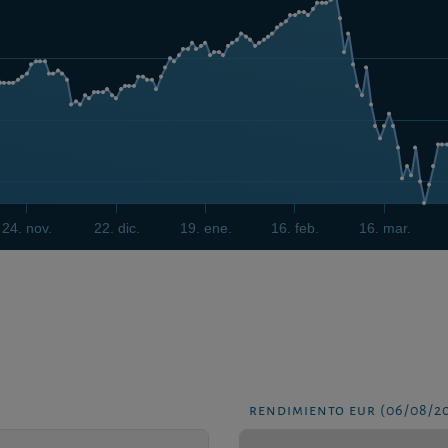
24. nov.
22. dic.
19. ene.
16. feb.
16. mar.
rendimiento eur (06/08/2