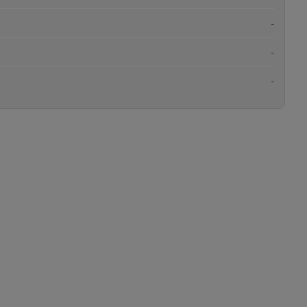
-
-
-