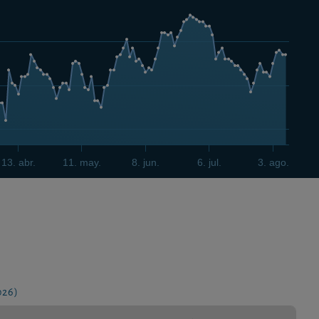
13. abr.
11. may.
8. jun.
6. jul.
3. ago.
026)