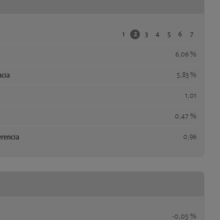
1
3
4
5
6
7
2
6,06 %
ncia
5,83 %
1,01
0,47 %
erencia
0,96
-0,05 %