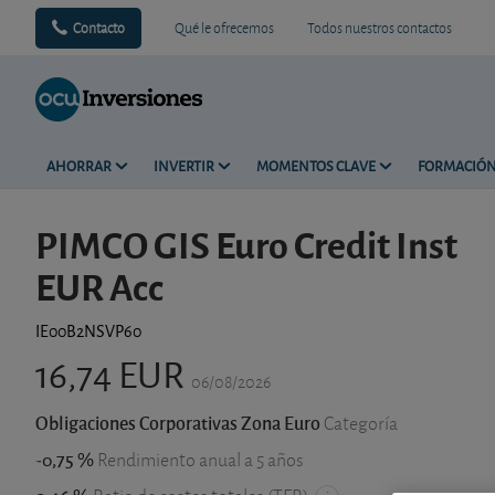
Contacto
Qué le ofrecemos
Todos nuestros contactos
AHORRAR
INVERTIR
MOMENTOS CLAVE
FORMACIÓ
PIMCO GIS Euro Credit Inst
EUR Acc
IE00B2NSVP60
16,74 EUR
06/08/2026
Obligaciones Corporativas Zona Euro
Categoría
-0,75 %
Rendimiento anual a 5 años