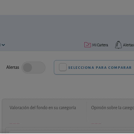
N
Mi Cartera
Alertas
Alertas
selecciona para comparar
Valoración del fondo en su categoría
Opinión sobre la catego