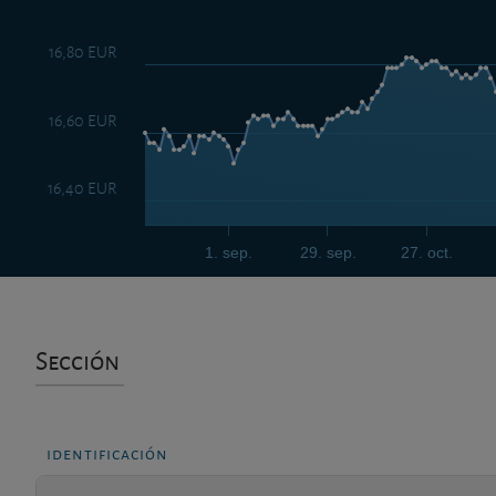
16,80 EUR
16,60 EUR
16,40 EUR
1. sep.
29. sep.
27. oct.
Sección
identificación