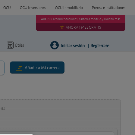
OCU
OCU Inversiones
OCU Inmobiliario
Prensa e instituciones
Análisis, recomendaciones, carteras modelo y mucho más
AHORA 1 MES GRATIS
Iniciar sesión
Regístrate
Útiles
|
Añadir a Mi cartera
ría