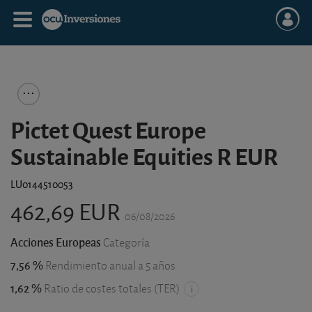
Pictet Quest Europe
Sustainable Equities R EUR
LU0144510053
462,69 EUR
06/08/2026
Acciones Europeas
Categoría
7,56 %
Rendimiento anual a 5 años
1,62 %
Ratio de costes totales (TER)