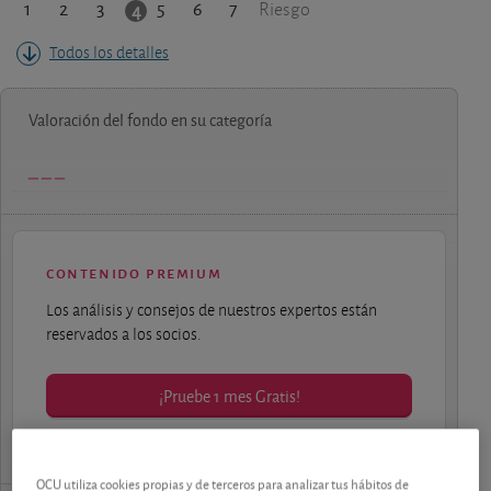
1
2
3
5
6
7
4
Riesgo
Todos los detalles
Valoración del fondo en su categoría
contenido premium
Los análisis y consejos de nuestros expertos están
reservados a los socios.
¡Pruebe 1 mes Gratis!
OCU utiliza cookies propias y de terceros para analizar tus hábitos de