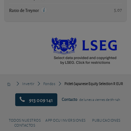
5,07
Ratio de Treynor
Invertir
Fondos
Pictet-Japanese Equity Selection R EUR
913 009 141
Contacto
de lunes a viernes de 9h-14h
TODOS NUESTROS
APP OCU INVERSIONES
PUBLICACIONES
CONTACTOS