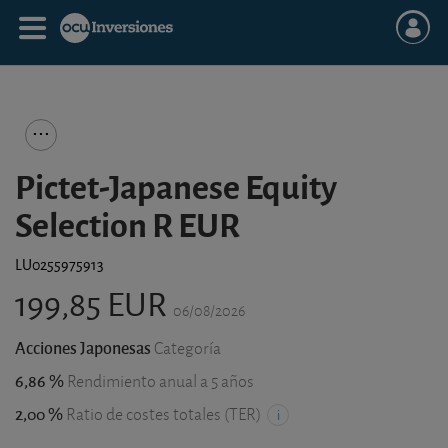
Pictet-Japanese Equity
Selection R EUR
LU0255975913
199,85 EUR
06/08/2026
Acciones Japonesas
Categoría
6,86 %
Rendimiento anual a 5 años
2,00 %
Ratio de costes totales (TER)