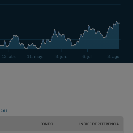
13. abr.
11. may.
8. jun.
6. jul.
3. ago.
026)
FONDO
ÍNDICE DE REFERENCIA