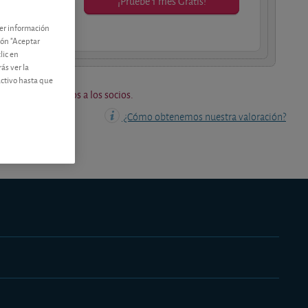
¡Pruebe 1 mes Gratis!
os socios.
ner información
tón "Aceptar
lic en
ás ver la
activo hasta que
os están reservados a los socios.
¿Cómo obtenemos nuestra valoración?