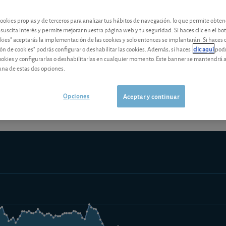
Los análisis y consejos de nuestros expertos están reservados a l
cookies propias y de terceros para analizar tus hábitos de navegación, lo que permite obte
 suscita interés y permite mejorar nuestra página web y tu seguridad. Si haces clic en el bo
okies" aceptarás la implementación de las cookies y solo entonces se implantarán. Si haces c
ón de cookies" podrás configurar o deshabilitar las cookies. Además, si haces
clic aquí
podr
cookies y configurarlas o deshabilitarlas en cualquier momento. Este banner se mantendrá 
¡Pruebe 1 mes Gratis!
Los análisis y consejos de nuestros expert
una de estas dos opciones.
Opciones
Aceptar y continuar