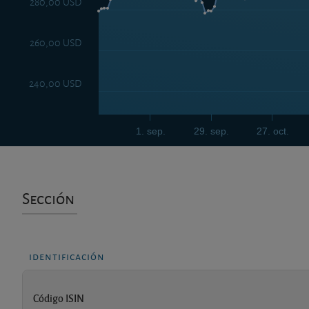
280,00 USD
260,00 USD
240,00 USD
1. sep.
29. sep.
27. oct.
Sección
identificación
Código ISIN