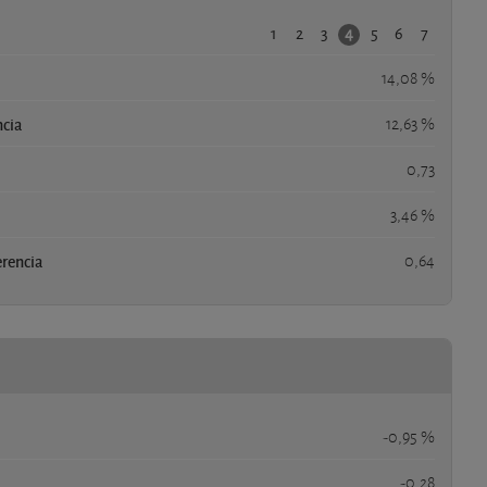
1
2
3
5
6
7
4
14,08 %
ncia
12,63 %
0,73
3,46 %
erencia
0,64
-0,95 %
-0,28