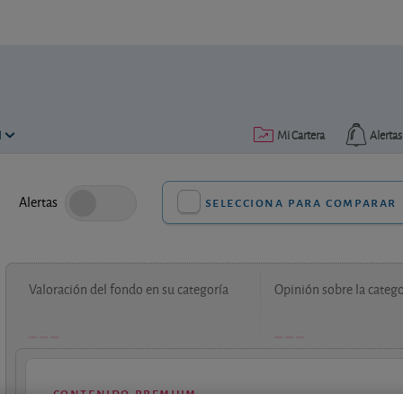
N
Mi Cartera
Alertas
Alertas
selecciona para comparar
Valoración del fondo en su categoría
Opinión sobre la catego
contenido premium