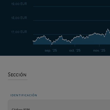
19,00 EUR
18,00 EUR
17,00 EUR
sep. '25
oct. '25
nov. '25
Sección
identificación
Código ISIN