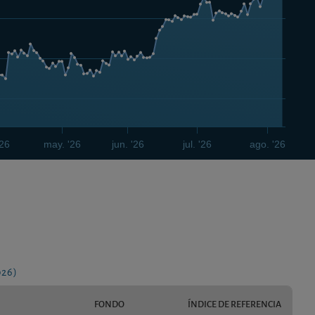
'26
may. '26
jun. '26
jul. '26
ago. '26
026)
FONDO
ÍNDICE DE REFERENCIA