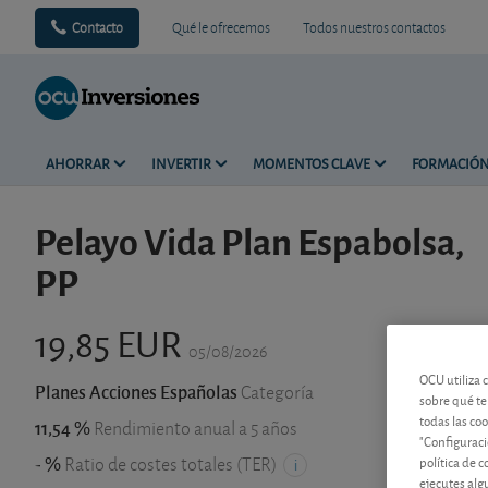
Contacto
Qué le ofrecemos
Todos nuestros contactos
AHORRAR
INVERTIR
MOMENTOS CLAVE
FORMACIÓ
Pelayo Vida Plan Espabolsa,
PP
19,85 EUR
05/08/2026
OCU utiliza 
Planes Acciones Españolas
Categoría
sobre qué te
todas las co
11,54 %
Rendimiento anual a 5 años
"Configuraci
- %
política de 
Ratio de costes totales (TER)
ejecutes alg