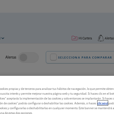
N
Mi Cartera
Alertas
Alertas
selecciona para comparar
Valoración del fondo en su categoría
Opinión sobre la catego
cookies propias y de terceros para analizar tus hábitos de navegación, lo que permite obte
 suscita interés y permite mejorar nuestra página web y tu seguridad. Si haces clic en el bo
okies" aceptarás la implementación de las cookies y solo entonces se implantarán. Si haces c
ón de cookies" podrás configurar o deshabilitar las cookies. Además, si haces
clic aquí
podr
cookies y configurarlas o deshabilitarlas en cualquier momento. Este banner se mantendrá 
una de estas dos opciones.