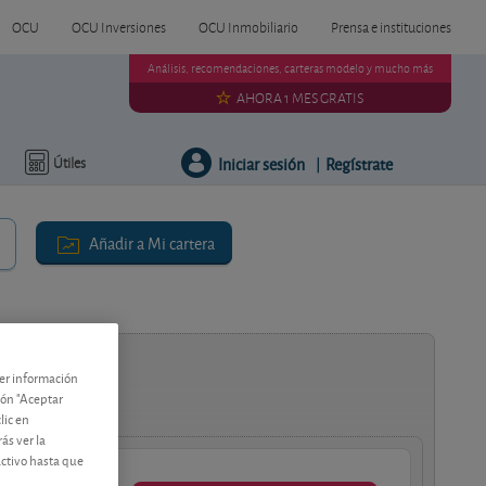
OCU
OCU Inversiones
OCU Inmobiliario
Prensa e instituciones
Análisis, recomendaciones, carteras modelo y mucho más
AHORA 1 MES GRATIS
Iniciar sesión
Regístrate
Útiles
|
Añadir a Mi cartera
ría
ner información
tón "Aceptar
lic en
ás ver la
activo hasta que