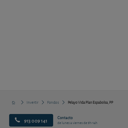
Invertir
Fondos
Pelayo Vida Plan Espabolsa, PP
Contacto
913 009 141
de lunes a viernes de 9h-14h