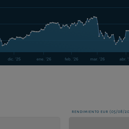
dic. '25
ene. '26
feb. '26
mar. '26
abr. 
rendimiento eur (05/08/2
-