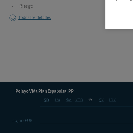
-
Riesgo
Todos los detalles
Pelayo Vida Plan Espabolsa, PP
5d
1m
6m
ytd
5y
10y
1y
20,00 EUR