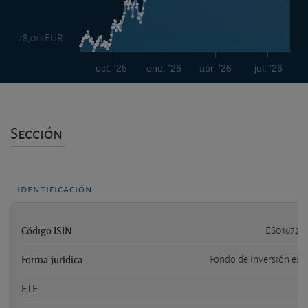
28,00 EUR
oct. '25
ene. '26
abr. '26
jul. '26
Sección
identificación
Código ISIN
ES016721
Forma jurídica
Fondo de inversión esp
ETF