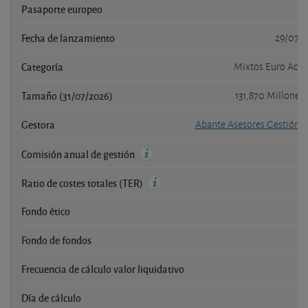
Pasaporte europeo
Fecha de lanzamiento
29/07/
Categoría
Mixtos Euro Acci
Tamaño (31/07/2026)
131,870 Millones
Gestora
Abante Asesores Gestión S
1,
Comisión anual de gestión
1,
Ratio de costes totales (TER)
Fondo ético
Fondo de fondos
Frecuencia de cálculo valor liquidativo
Di
Día de cálculo