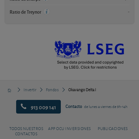
-
Ratio de Treynor
Invertir
Fondos
Okavango Delta I
913 009 141
Contacto
de lunes a viernes de 9h-14h
TODOS NUESTROS
APP OCU INVERSIONES
PUBLICACIONES
CONTACTOS