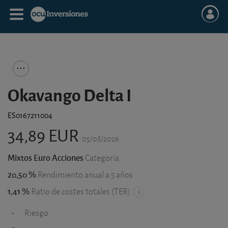
Okavango Delta I
ES0167211004
34,89 EUR
05/08/2026
Mixtos Euro Acciones
Categoría
20,50 %
Rendimiento anual a 5 años
1,41 %
Ratio de costes totales (TER)
-
Riesgo