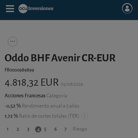
Oddo BHF Avenir CR-EUR
FR0000989899
4.818,32 EUR
05/08/2026
Acciones Francesas
Categoría
-0,52 %
Rendimiento anual a 5 años
1,72 %
Ratio de costes totales (TER)
1
2
3
5
6
7
4
Riesgo