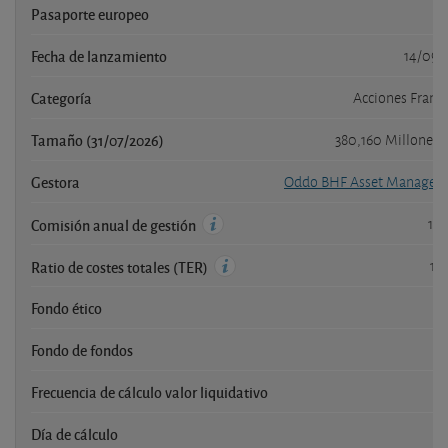
Pasaporte europeo
Fecha de lanzamiento
14/09/
Categoría
Acciones Franc
Tamaño (31/07/2026)
380,160 Millones
Gestora
Oddo BHF Asset Managem
1,
Comisión anual de gestión
1,
Ratio de costes totales (TER)
Fondo ético
Fondo de fondos
Frecuencia de cálculo valor liquidativo
Di
Día de cálculo