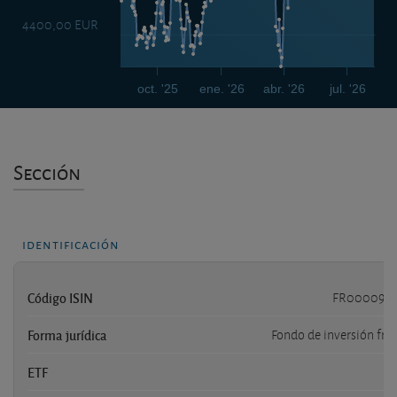
4400,00 EUR
oct. '25
ene. '26
abr. '26
jul. '26
Sección
identificación
Código ISIN
FR0000989
Forma jurídica
Fondo de inversión fra
ETF