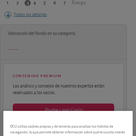
1
2
4
5
6
7
3
Riesgo
Todos los detalles
Valoración del fondo en su categoría
contenido premium
Los análisis y consejos de nuestros expertos están
reservados a los socios.
¡Pruebe 1 mes Gratis!
OCU utiliza cookies propias y de terceros para analizar tus hábitos de
navegación, lo que permite obtener información sobre qué te suscita interés