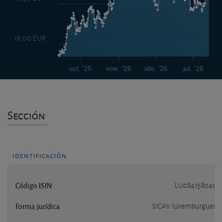
19,00 EUR
oct. '25
ene. '26
abr. '26
jul. '26
Sección
identificación
Código ISIN
LU0841580466
Forma jurídica
SICAV luxemburguesa