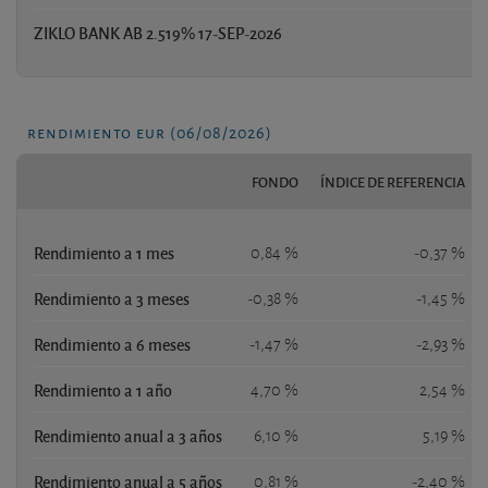
ZIKLO BANK AB 2.519% 17-SEP-2026
1
rendimiento eur (06/08/2026)
FONDO
ÍNDICE DE REFERENCIA
Rendimiento a 1 mes
0,84 %
-0,37 %
Rendimiento a 3 meses
-0,38 %
-1,45 %
Rendimiento a 6 meses
-1,47 %
-2,93 %
Rendimiento a 1 año
4,70 %
2,54 %
Rendimiento anual a 3 años
6,10 %
5,19 %
Rendimiento anual a 5 años
0,81 %
-2,40 %