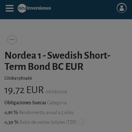
Nordea 1 - Swedish Short-
Term Bond BC EUR
LU0841580466
19,72 EUR
06/08/2026
Obligaciones Suecas
Categoría
0,81 %
Rendimiento anual a 5 años
0,39 %
Ratio de costes totales (TER)