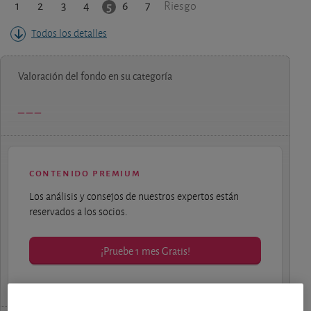
1
2
3
4
6
7
5
Riesgo
Todos los detalles
Valoración del fondo en su categoría
contenido premium
Los análisis y consejos de nuestros expertos están
reservados a los socios.
¡Pruebe 1 mes Gratis!