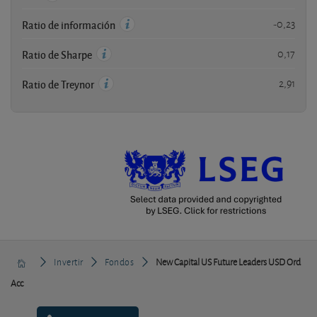
-0,23
Ratio de información
0,17
Ratio de Sharpe
2,91
Ratio de Treynor
Invertir
Fondos
New Capital US Future Leaders USD Ord
Acc