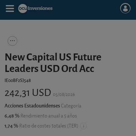
New Capital US Future
Leaders USD Ord Acc
IE00BF2SJ548
242,31 USD
05/08/2026
Acciones Estadounidenses
Categoría
6,48 %
Rendimiento anual a 5 años
1,74 %
Ratio de costes totales (TER)