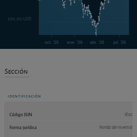
200,00 USD
oct. '25
ene. '26
abr. '26
jul. '26
Sección
identificación
Código ISIN
IE00B
Forma jurídica
Fondo de inversión 