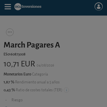
March Pagares A
ES0160873008
10,71 EUR
04/08/2026
Monetarios Euro
Categoría
1,87 %
Rendimiento anual a 5 años
0,43 %
Ratio de costes totales (TER)
-
Riesgo