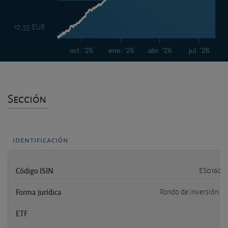
10,55 EUR
oct. '25
ene. '26
abr. '26
jul. '26
Sección
identificación
Código ISIN
ES01608
Forma jurídica
Fondo de inversión e
ETF