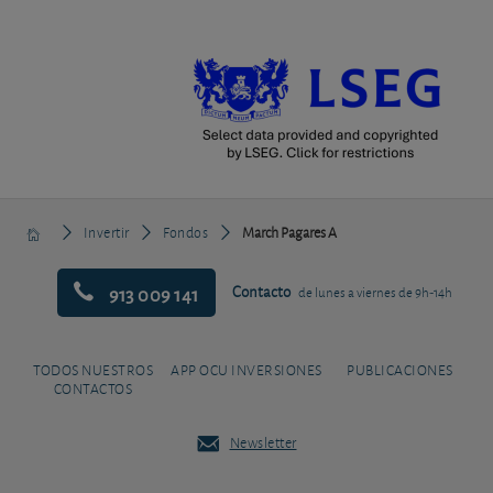
Invertir
Fondos
March Pagares A
913 009 141
Contacto
de lunes a viernes de 9h-14h
TODOS NUESTROS
APP OCU INVERSIONES
PUBLICACIONES
CONTACTOS
Newsletter