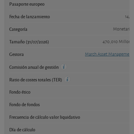
Pasaporte europeo
Fecha de lanzamiento
14/1
Categoría
Monetarios
Tamaño (31/07/2026)
470,010 Millone
Gestora
March Asset Management 
0
Comisión anual de gestión
0
Ratio de costes totales (TER)
Fondo ético
Fondo de fondos
Frecuencia de cálculo valor liquidativo
Día de cálculo