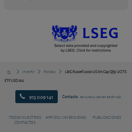
Invertir
Fondos
L&G Russell 2000 US Sm Cap Qlty UCITS
ETF USD Acc
913 009 141
Contacto
de lunes a viernes de 9h-14h
TODOS NUESTROS
APP OCU INVERSIONES
PUBLICACIONES
CONTACTOS