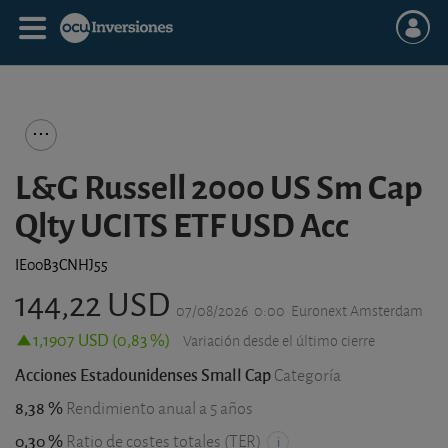
L&G Russell 2000 US Sm Cap
Qlty UCITS ETF USD Acc
IE00B3CNHJ55
144,22 USD
07/08/2026
0:00
Euronext Amsterdam
1,1907 USD (0,83 %)
Variación desde el último cierre
Acciones Estadounidenses Small Cap
Categoría
8,38 %
Rendimiento anual a 5 años
0,30 %
Ratio de costes totales (TER)