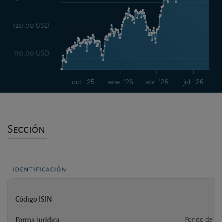
120,00 USD
110,00 USD
oct. '25
ene. '26
abr. '26
jul. '26
Sección
identificación
Código ISIN
Forma jurídica
Fondo de inv