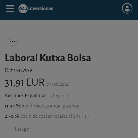
Laboral Kutxa Bolsa
ES0115467039
31,91 EUR
04/08/2026
Acciones Españolas
Categoría
11,44 %
Rendimiento anual a 5 años
2,50 %
Ratio de costes totales (TER)
-
Riesgo