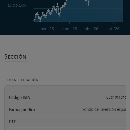
28,00 EUR
oct. '25
ene. '26
abr. '26
jul. '26
Sección
identificación
Código ISIN
ES011546703
Forma jurídica
Fondo de inversión españo
ETF
n