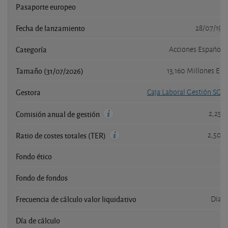
Pasaporte europeo
s
Fecha de lanzamiento
28/07/199
Categoría
Acciones Española
Tamaño (31/07/2026)
13,160 Millones EU
Gestora
Caja Laboral Gestión SGII
2,25 
Comisión anual de gestión
2,50 
Ratio de costes totales (TER)
Fondo ético
n
Fondo de fondos
n
Frecuencia de cálculo valor liquidativo
Diari
Día de cálculo