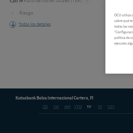
1,30 %
Ratio de costes totales (TER)
-
Riesgo
OCU utiliza 
sobre qué te
Todos los detalles
todas las co
"Configuraci
política de 
ejecutes alg
Kutxabank Bolsa Internacional Cartera, FI
5d
1m
6m
ytd
5y
10y
1y