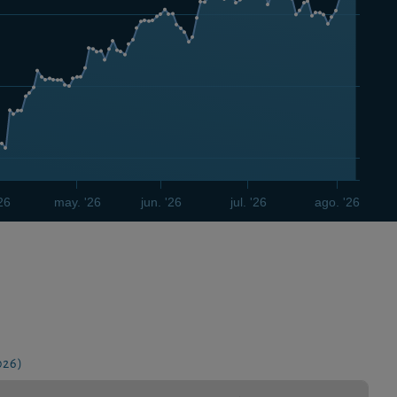
'26
may. '26
jun. '26
jul. '26
ago. '26
026)