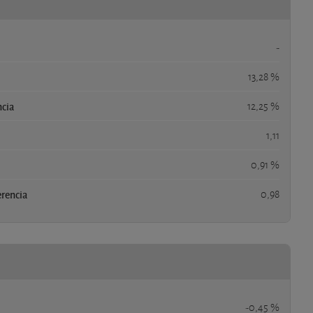
-
13,28 %
ncia
12,25 %
1,11
0,91 %
erencia
0,98
-0,45 %