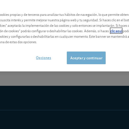
contenido premium
cookies propias y de terceros para analizar tus hábitos de navegación, lo que permite obte
Los análisis y consejos de nuestros expertos están reservados a l
 suscita interés y permite mejorar nuestra página web y tu seguridad. Si haces clic en el bo
okies" aceptarás la implementación de las cookies y solo entonces se implantarán. Si haces c
ón de cookies" podrás configurar o deshabilitar las cookies. Además, si haces
clic aquí
podr
cookies y configurarlas o deshabilitarlas en cualquier momento. Este banner se mantendrá 
una de estas dos opciones.
¡Pruebe 1 mes Gratis!
Los análisis y consejos de nuestros expert
Opciones
Aceptar y continuar