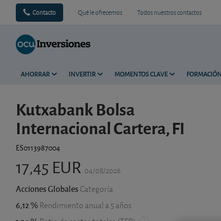
Contacto
Qué le ofrecemos
Todos nuestros contactos
AHORRAR
INVERTIR
MOMENTOS CLAVE
FORMACIÓ
Kutxabank Bolsa
Internacional Cartera, FI
ES0113987004
17,45 EUR
04/08/2026
Acciones Globales
Categoría
6,12 %
Rendimiento anual a 5 años