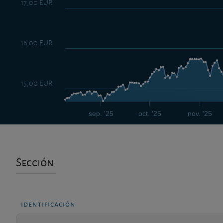
17,00 EUR
16,00 EUR
15,00 EUR
sep. '25
oct. '25
nov. '25
Sección
identificación