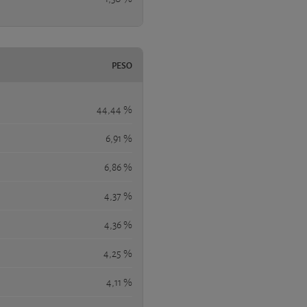
PESO
44,44 %
6,91 %
6,86 %
4,37 %
4,36 %
4,25 %
4,11 %