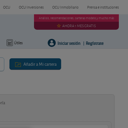
OCU
OCU Inversiones
OCU Inmobiliario
Prensa e instituciones
Análisis, recomendaciones, carteras modelo y mucho más
AHORA 1 MES GRATIS
Iniciar sesión
Regístrate
Útiles
|
Añadir a Mi cartera
ría