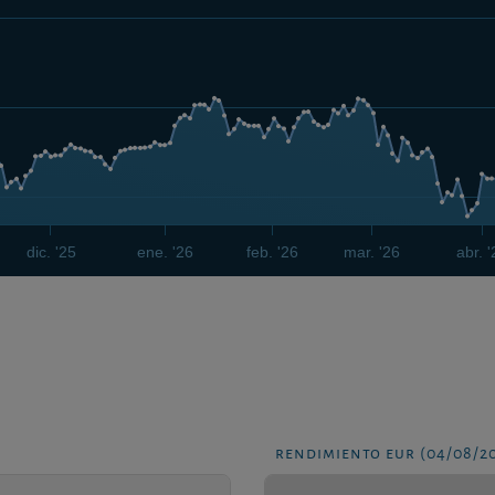
dic. '25
ene. '26
feb. '26
mar. '26
abr. 
rendimiento eur (04/08/2