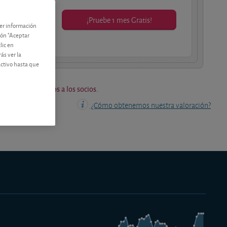
¡Pruebe 1 mes Gratis!
ner información
os socios.
tón "Aceptar
lic en
ás ver la
activo hasta que
os están reservados a los socios.
¿Cómo obtenemos nuestra valoración?