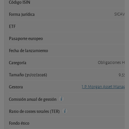
Código ISIN
Forma jurídica
SICAV l
ETF
Pasaporte europeo
Fecha de lanzamiento
Categoría
Obligaciones Hig
Tamaño (31/07/2026)
9,550
Gestora
J.P. Morgan Asset Manage
Comisión anual de gestión
Ratio de costes totales (TER)
Fondo ético