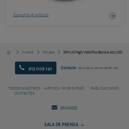
Consultar el artículo
Invertir
Fondos
JPM US High Yield Plus Bond A Acc USD
913 009 141
Contacto
de lunes a viernes de 9h-14h
TODOS NUESTROS
APP OCU INVERSIONES
PUBLICACIONES
CONTACTOS
Newsletter
SALA DE PRENSA