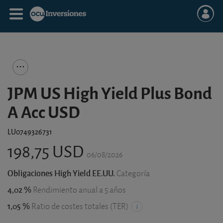
JPM US High Yield Plus Bond
A Acc USD
LU0749326731
198,75 USD
06/08/2026
Obligaciones High Yield EE.UU.
Categoría
4,02 %
Rendimiento anual a 5 años
1,05 %
Ratio de costes totales (TER)