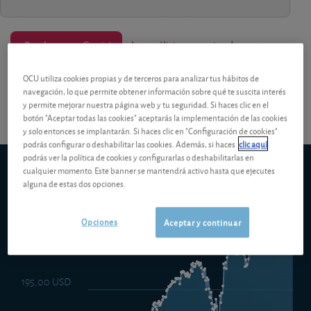
¡Pruebe 1 mes Gratis!
Los análisis y consejos de nuestros
OCU utiliza cookies propias y de terceros para analizar tus hábitos de
expertos están reservados a los socios.
navegación, lo que permite obtener información sobre qué te suscita interés
y permite mejorar nuestra página web y tu seguridad. Si haces clic en el
botón "Aceptar todas las cookies" aceptarás la implementación de las cookies
y solo entonces se implantarán. Si haces clic en "Configuración de cookies"
podrás configurar o deshabilitar las cookies. Además, si haces
clic aquí
podrás ver la política de cookies y configurarlas o deshabilitarlas en
JPM US High Yield Plus Bond A Acc USD
cualquier momento. Este banner se mantendrá activo hasta que ejecutes
5d
1m
6m
ytd
5y
10y
alguna de estas dos opciones.
1y
Opciones
Aceptar y continuar
197,50 USD
195,00 USD