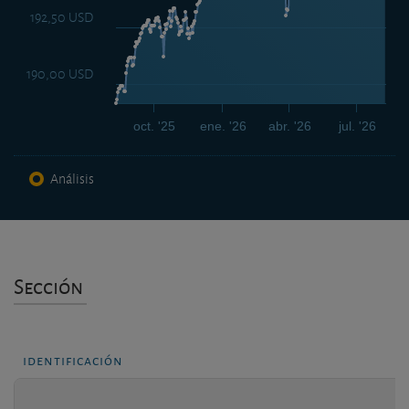
192,50 USD
190,00 USD
oct. '25
ene. '26
abr. '26
jul. '26
Análisis
Sección
identificación