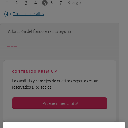
1
2
3
4
6
7
5
Riesgo
Todos los detalles
Valoración del fondo en su categoría
contenido premium
Los análisis y consejos de nuestros expertos están
reservados a los socios.
¡Pruebe 1 mes Gratis!