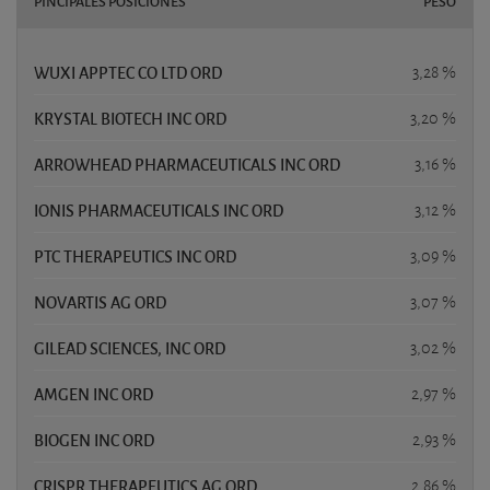
PINCIPALES POSICIONES
PESO
WUXI APPTEC CO LTD ORD
3,28 %
KRYSTAL BIOTECH INC ORD
3,20 %
ARROWHEAD PHARMACEUTICALS INC ORD
3,16 %
IONIS PHARMACEUTICALS INC ORD
3,12 %
PTC THERAPEUTICS INC ORD
3,09 %
NOVARTIS AG ORD
3,07 %
GILEAD SCIENCES, INC ORD
3,02 %
AMGEN INC ORD
2,97 %
BIOGEN INC ORD
2,93 %
CRISPR THERAPEUTICS AG ORD
2,86 %