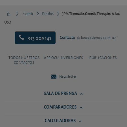
Invertir
Fondos
JPM Thematics Genetic Threapies A Acc
USD
913 009 141
Contacto
de lunes a viernes de 9h-14h
TODOS NUESTROS
APP OCU INVERSIONES
PUBLICACIONES
CONTACTOS
Newsletter
SALA DE PRENSA
COMPARADORES
CALCULADORAS