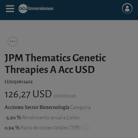
JPM Thematics Genetic
Threapies A Acc USD
LU2050612402
126,27 USD
06/08/2026
Acciones Sector Biotecnología
Categoría
-5,90 %
Rendimiento anual a 5 años
0,94 %
Ratio de costes totales (TER)