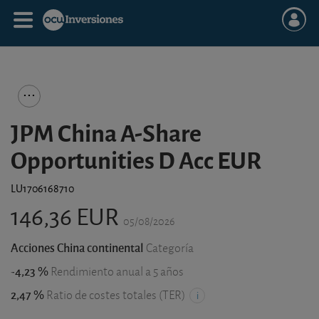
JPM China A-Share
Opportunities D Acc EUR
LU1706168710
146,36 EUR
05/08/2026
Acciones China continental
Categoría
-4,23 %
Rendimiento anual a 5 años
2,47 %
Ratio de costes totales (TER)