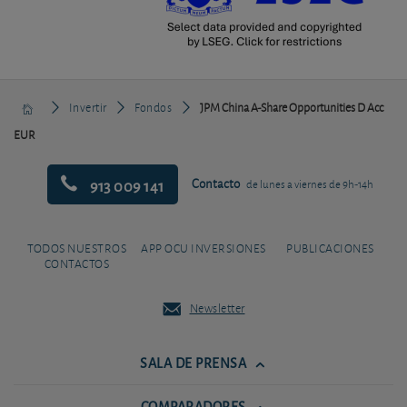
Invertir
Fondos
JPM China A-Share Opportunities D Acc
EUR
913 009 141
Contacto
de lunes a viernes de 9h-14h
TODOS NUESTROS
APP OCU INVERSIONES
PUBLICACIONES
CONTACTOS
Newsletter
SALA DE PRENSA
COMPARADORES