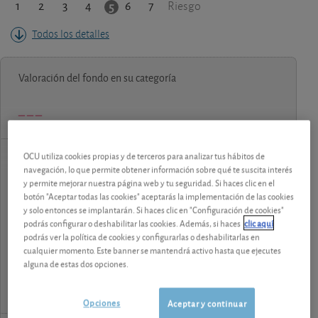
1
2
3
4
6
7
5
Riesgo
Todos los detalles
Valoración del fondo en su categoría
OCU utiliza cookies propias y de terceros para analizar tus hábitos de
navegación, lo que permite obtener información sobre qué te suscita interés
contenido premium
y permite mejorar nuestra página web y tu seguridad. Si haces clic en el
botón "Aceptar todas las cookies" aceptarás la implementación de las cookies
Los análisis y consejos de nuestros expertos están
y solo entonces se implantarán. Si haces clic en "Configuración de cookies"
reservados a los socios.
podrás configurar o deshabilitar las cookies. Además, si haces
clic aquí
podrás ver la política de cookies y configurarlas o deshabilitarlas en
cualquier momento. Este banner se mantendrá activo hasta que ejecutes
¡Pruebe 1 mes Gratis!
alguna de estas dos opciones.
Opciones
Aceptar y continuar