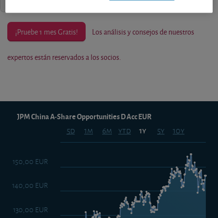
¡Pruebe 1 mes Gratis!
Los análisis y consejos de nuestros
expertos están reservados a los socios.
JPM China A-Share Opportunities D Acc EUR
5d
1m
6m
ytd
5y
10y
1y
150,00 EUR
140,00 EUR
130,00 EUR