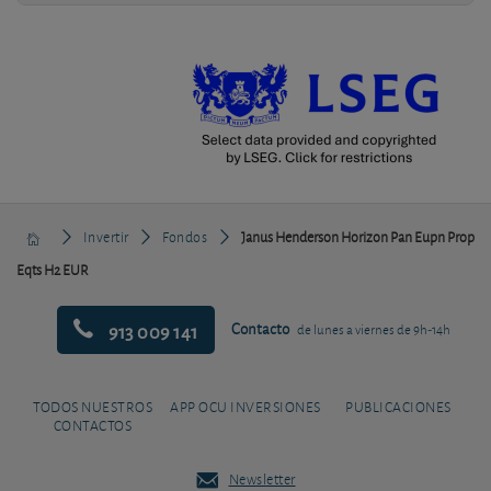
Invertir
Fondos
Janus Henderson Horizon Pan Eupn Prop
Eqts H2 EUR
913 009 141
Contacto
de lunes a viernes de 9h-14h
TODOS NUESTROS
APP OCU INVERSIONES
PUBLICACIONES
CONTACTOS
Newsletter