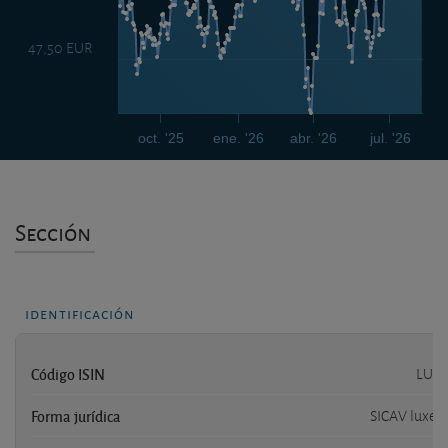
47,50 EUR
oct. '25
ene. '26
abr. '26
jul. '26
Sección
identificación
Código ISIN
LU08
Forma jurídica
SICAV luxe