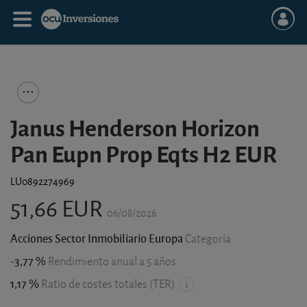
Janus Henderson Horizon
Pan Eupn Prop Eqts H2 EUR
LU0892274969
51,66 EUR
06/08/2026
Acciones Sector Inmobiliario Europa
Categoría
-3,77 %
Rendimiento anual a 5 años
1,17 %
Ratio de costes totales (TER)