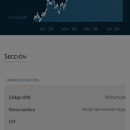
17,00 EUR
oct. '25
ene. '26
abr. '26
jul. '26
Sección
identificación
Código ISIN
ES014722900
Forma jurídica
Fondo de inversión españo
ETF
n