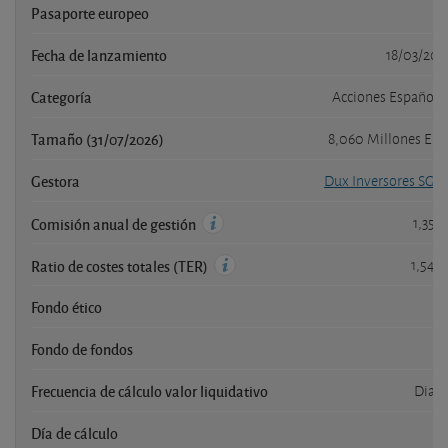
Pasaporte europeo
s
Fecha de lanzamiento
18/03/201
Categoría
Acciones Española
Tamaño (31/07/2026)
8,060 Millones EU
Gestora
Dux Inversores SGII
1,35 
Comisión anual de gestión
1,54 
Ratio de costes totales (TER)
Fondo ético
n
Fondo de fondos
n
Frecuencia de cálculo valor liquidativo
Diari
Día de cálculo