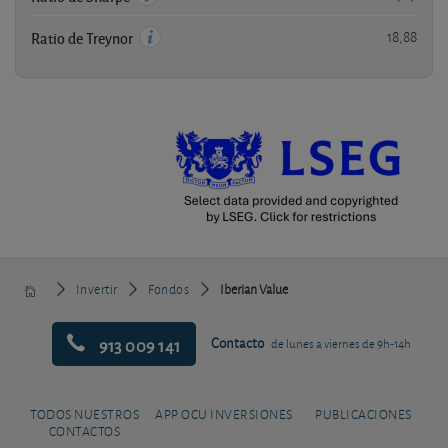
18,88
Ratio de Treynor
Invertir
Fondos
Iberian Value
913 009 141
Contacto
de lunes a viernes de 9h-14h
TODOS NUESTROS
APP OCU INVERSIONES
PUBLICACIONES
CONTACTOS