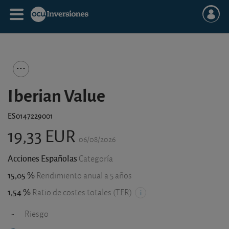
Iberian Value
ES0147229001
19,33 EUR
06/08/2026
Acciones Españolas
Categoría
15,05 %
Rendimiento anual a 5 años
1,54 %
Ratio de costes totales (TER)
-
Riesgo