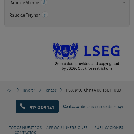
-
Ratio de Sharpe
-
Ratio de Treynor
Invertir
Fondos
HSBC MSCI China A UCITS ETF USD
913 009 141
Contacto
de lunes a viernes de 9h-14h
TODOS NUESTROS
APP OCU INVERSIONES
PUBLICACIONES
CONTACTOS