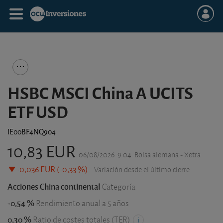
HSBC MSCI China A UCITS
ETF USD
IE00BF4NQ904
10,83 EUR
06/08/2026
9:04
Bolsa alemana - Xetra
-0,036 EUR (-0,33 %)
Variación desde el último cierre
Acciones China continental
Categoría
-0,54 %
Rendimiento anual a 5 años
0,30 %
Ratio de costes totales (TER)