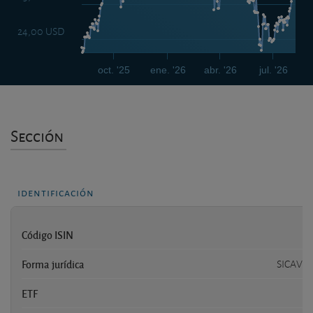
24,00 USD
oct. '25
ene. '26
abr. '26
jul. '26
Sección
identificación
Código ISIN
L
Forma jurídica
SICAV l
ETF