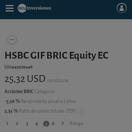
HSBC GIF BRIC Equity EC
LU0449509446
25,32 USD
06/08/2026
Acciones BRIC
Categoría
-3,58 %
Rendimiento anual a 5 años
2,35 %
Ratio de costes totales (TER)
1
2
3
4
6
7
5
Riesgo