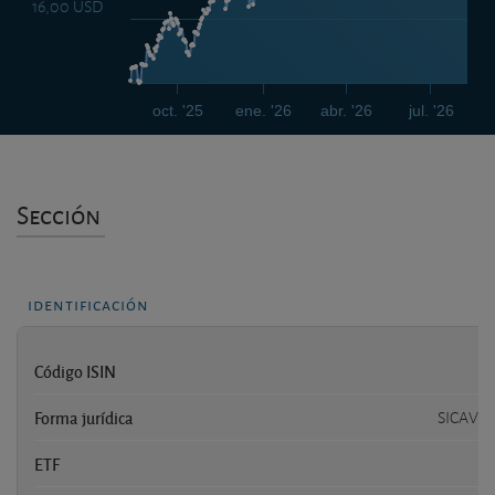
16,00 USD
oct. '25
ene. '26
abr. '26
jul. '26
Sección
identificación
Código ISIN
Forma jurídica
SICAV l
ETF