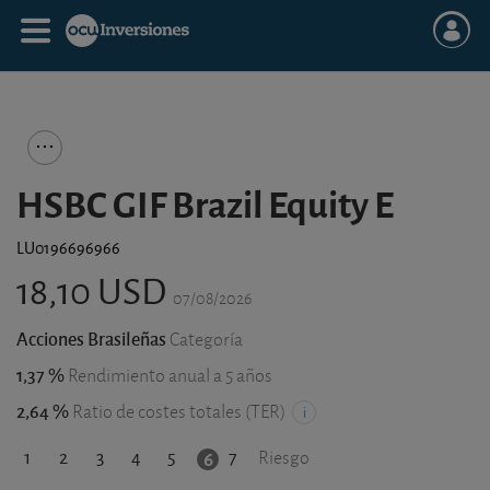
HSBC GIF Brazil Equity E
LU0196696966
18,10 USD
07/08/2026
Acciones Brasileñas
Categoría
1,37 %
Rendimiento anual a 5 años
2,64 %
Ratio de costes totales (TER)
1
2
3
4
5
7
6
Riesgo