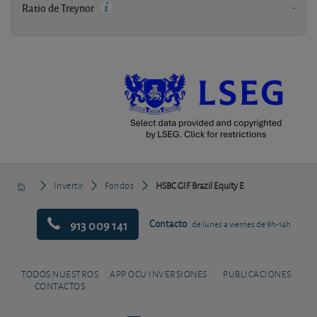
-
Ratio de Treynor
Invertir
Fondos
HSBC GIF Brazil Equity E
913 009 141
Contacto
de lunes a viernes de 9h-14h
TODOS NUESTROS
APP OCU INVERSIONES
PUBLICACIONES
CONTACTOS