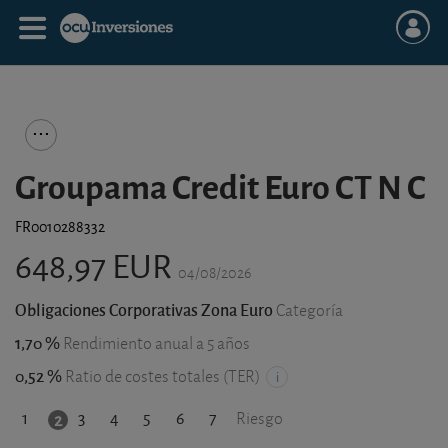
Groupama Credit Euro CT N C
FR0010288332
648,97 EUR
04/08/2026
Obligaciones Corporativas Zona Euro
Categoría
1,70 %
Rendimiento anual a 5 años
0,52 %
Ratio de costes totales (TER)
1
3
4
5
6
7
2
Riesgo