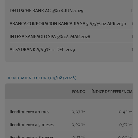
DEUTSCHE BANK AG 3% 16-JUN-2029
1,4
ABANCA CORPORACION BANCARIA SA 5.875% 02-APR-2030
1,4
INTESA SANPAOLO SPA 5% 08-MAR-2028
1,3
AL SYDBANK A/S 3% 11-DEC-2029
1,3
rendimiento eur (04/08/2026)
FONDO
ÍNDICE DE REFERENCIA
Rendimiento a 1 mes
-0,07 %
-0,42 %
Rendimiento a 3 meses
0,90 %
0,97 %
Rendimiento a 6 meses
0,37 %
0,00 %