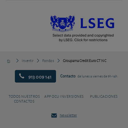
Invertir
Fondos
Groupama Credit Euro CT N C
913 009 141
Contacto
de lunes a viernes de 9h-14h
TODOS NUESTROS
APP OCU INVERSIONES
PUBLICACIONES
CONTACTOS
Newsletter