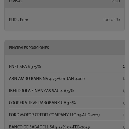
DIVISAS
PESO
EUR - Euro
100,02 %
PINCIPALES POSICIONES
P
ENEL SPA 6.375%
2,1
ABN AMRO BANK NV 4.75% 01-JAN-4000
1,8
IBERDROLA FINANZAS SAU 4.875%
1,6
COOPERATIEVE RABOBANK UA 3.1%
1,5
FORD MOTOR CREDIT COMPANY LLC 03-AUG-2027
1,5
BANCO DE SABADELL SA 5.25% 07-FEB-2029
1,5