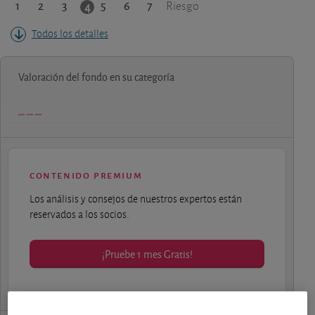
1
2
3
5
6
7
4
Riesgo
Todos los detalles
Valoración del fondo en su categoría
contenido premium
Los análisis y consejos de nuestros expertos están
reservados a los socios.
¡Pruebe 1 mes Gratis!