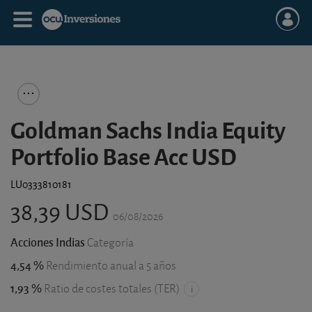
Goldman Sachs India Equity
Portfolio Base Acc USD
LU0333810181
38,39 USD
06/08/2026
Acciones Indias
Categoría
4,54 %
Rendimiento anual a 5 años
1,93 %
Ratio de costes totales (TER)