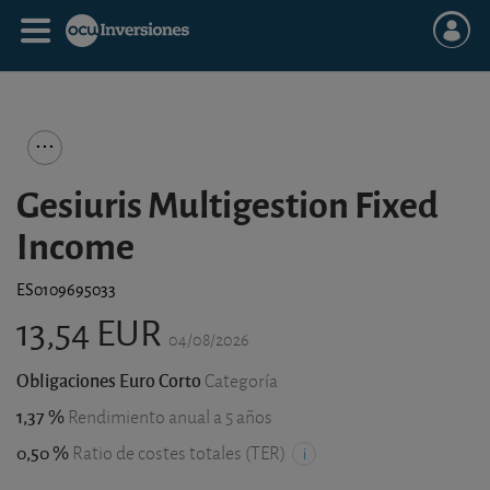
Gesiuris Multigestion Fixed
Income
ES0109695033
13,54 EUR
04/08/2026
Obligaciones Euro Corto
Categoría
1,37 %
Rendimiento anual a 5 años
0,50 %
Ratio de costes totales (TER)