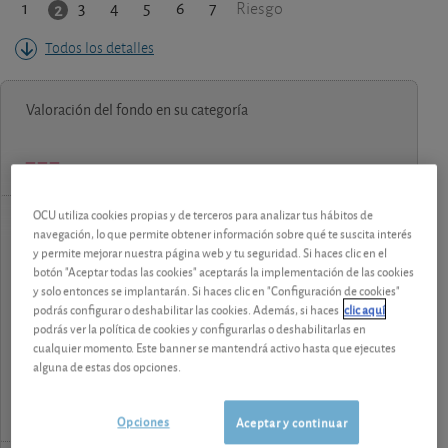
1
3
4
5
6
7
2
Riesgo
Todos los detalles
Valoración del fondo en su categoría
OCU utiliza cookies propias y de terceros para analizar tus hábitos de
navegación, lo que permite obtener información sobre qué te suscita interés
contenido premium
y permite mejorar nuestra página web y tu seguridad. Si haces clic en el
botón "Aceptar todas las cookies" aceptarás la implementación de las cookies
Los análisis y consejos de nuestros expertos están
y solo entonces se implantarán. Si haces clic en "Configuración de cookies"
reservados a los socios.
podrás configurar o deshabilitar las cookies. Además, si haces
clic aquí
podrás ver la política de cookies y configurarlas o deshabilitarlas en
cualquier momento. Este banner se mantendrá activo hasta que ejecutes
¡Pruebe 1 mes Gratis!
alguna de estas dos opciones.
Opciones
Aceptar y continuar