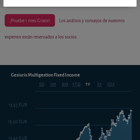
¡Pruebe 1 mes Gratis!
Los análisis y consejos de nuestros
expertos están reservados a los socios.
Gesiuris Multigestion Fixed Income
5d
1m
6m
ytd
5y
10y
1y
13,55 EUR
13,50 EUR
13,45 EUR