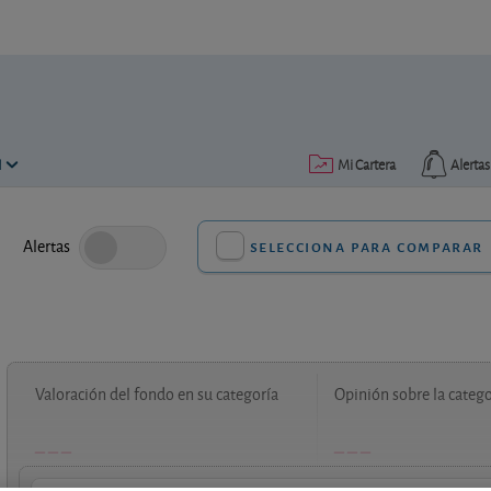
N
Mi Cartera
Alertas
Alertas
selecciona para comparar
Valoración del fondo en su categoría
Opinión sobre la catego