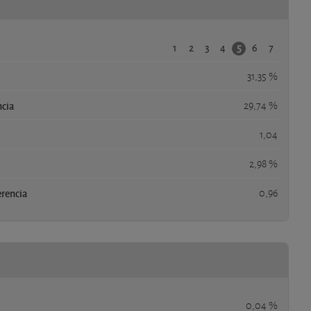
1
2
3
4
6
7
5
31,35 %
ncia
29,74 %
1,04
2,98 %
erencia
0,96
0,04 %