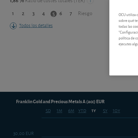
1,86 %
Ratio de costes totales (TER)
1
2
3
4
6
7
5
Riesgo
OCU utiliza 
sobre qué te
Todos los detalles
todas las co
"Configuraci
política de 
ejecutes alg
Franklin Gold and Precious Metals A (acc) EUR
5d
1m
6m
ytd
5y
10y
1y
30,00 EUR