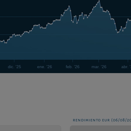
dic. '25
ene. '26
feb. '26
mar. '26
abr. 
rendimiento eur (06/08/2