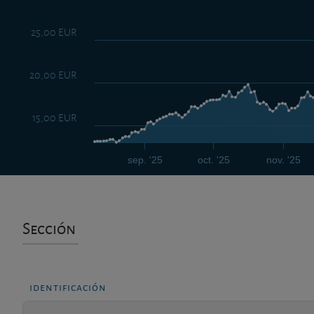
25,00 EUR
20,00 EUR
15,00 EUR
sep. '25
oct. '25
nov. '25
Sección
identificación