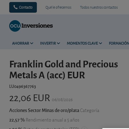
Contacto
Qué le ofrecemos
Todos nuestros contactos
AHORRAR
INVERTIR
MOMENTOS CLAVE
FORMACIÓ
Franklin Gold and Precious
Metals A (acc) EUR
LU0496367763
22,06 EUR
06/08/2026
Acciones Sector Minas de oro/plata
Categoría
22,57 %
Rendimiento anual a 5 años