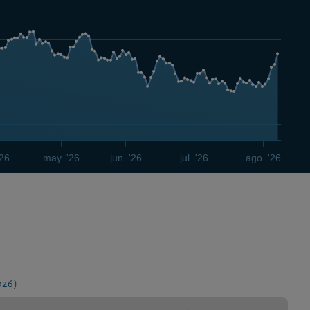
'26
may. '26
jun. '26
jul. '26
ago. '26
026)