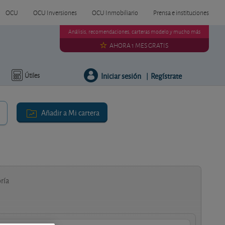
OCU
OCU Inversiones
OCU Inmobiliario
Prensa e instituciones
Análisis, recomendaciones, carteras modelo y mucho más
AHORA 1 MES GRATIS
Iniciar sesión
Regístrate
Útiles
|
Añadir a Mi cartera
ría