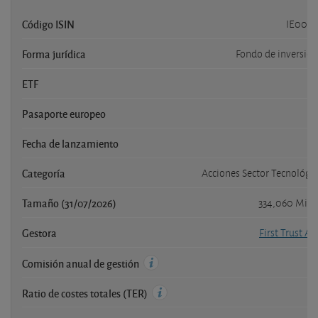
Código ISIN
IE00B
Forma jurídica
Fondo de inversión
ETF
Pasaporte europeo
Fecha de lanzamiento
2
Categoría
Acciones Sector Tecnológi
Tamaño (31/07/2026)
334,060 Mill
Gestora
First Trust Ad
Comisión anual de gestión
Ratio de costes totales (TER)