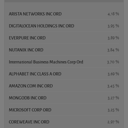
ARISTA NETWORKS INC ORD
4,18 %
DIGITALOCEAN HOLDINGS INC ORD
3,95 %
EVERPURE INC ORD
3,89 %
NUTANIX INC ORD
3,84 %
International Business Machines Corp Ord
3,70 %
ALPHABET INC CLASS A ORD
3,69 %
AMAZON.COM INC ORD
3,45 %
MONGODB INC ORD
3,27 %
MICROSOFT CORP ORD
3,25 %
COREWEAVE INC ORD
2,97 %