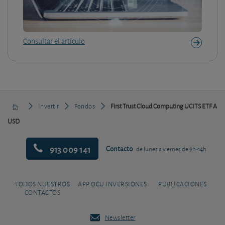
Consultar el artículo
Invertir
Fondos
First Trust Cloud Computing UCITS ETF A
USD
913 009 141
Contacto
de lunes a viernes de 9h-14h
TODOS NUESTROS
APP OCU INVERSIONES
PUBLICACIONES
CONTACTOS
Newsletter