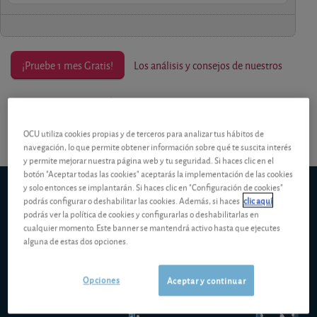
¡Pruebe 1 mes Gratis!
Los análisis y consejos de nuestros
expertos están reservados a los socios.
OCU utiliza cookies propias y de terceros para analizar tus hábitos de
navegación, lo que permite obtener información sobre qué te suscita interés
y permite mejorar nuestra página web y tu seguridad. Si haces clic en el
botón "Aceptar todas las cookies" aceptarás la implementación de las cookies
y solo entonces se implantarán. Si haces clic en "Configuración de cookies"
First Trust Cloud Computing UCITS ETF A USD
Bolsa
podrás configurar o deshabilitar las cookies. Además, si haces
clic aquí
alemana - Xetra
podrás ver la política de cookies y configurarlas o deshabilitarlas en
5d
1m
6m
ytd
5y
10y
1y
cualquier momento. Este banner se mantendrá activo hasta que ejecutes
alguna de estas dos opciones.
65,00 USD
Opciones
Aceptar y continuar
60,00 USD