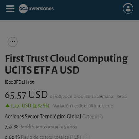
First Trust Cloud Computing
UCITS ETF A USD
IE00BFD2H405
65,57 USD
07/08/2026
0:00
Bolsa alemana - Xetra
2,291 USD (3,62 %)
Variación desde el último cierre
Acciones Sector Tecnológico Global
Categoría
7,51 %
Rendimiento anual a 5 años
0,60 %
Ratio de costes totales (TER)