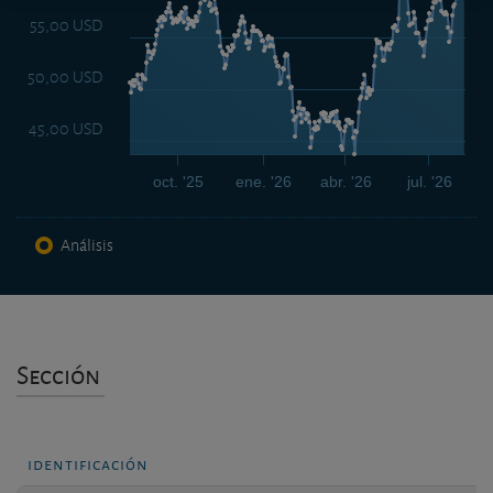
55,00 USD
50,00 USD
45,00 USD
oct. '25
ene. '26
abr. '26
jul. '26
Análisis
Sección
identificación