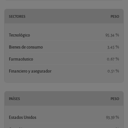
SECTORES
PESO
Tecnológico
95,34 %
Bienes de consumo
3,45 %
Farmacéutico
0,67 %
Financiero y asegurador
0,51 %
PAÍSES
PESO
Estados Unidos
93,39 %