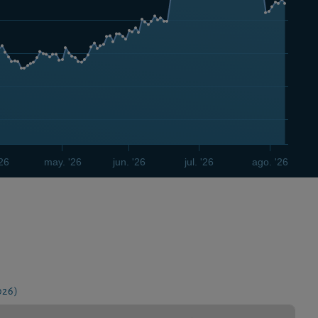
'26
may. '26
jun. '26
jul. '26
ago. '26
026)