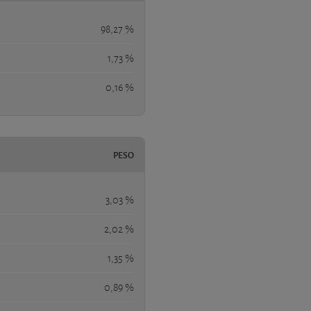
98,27 %
1,73 %
0,16 %
PESO
3,03 %
2,02 %
1,35 %
0,89 %