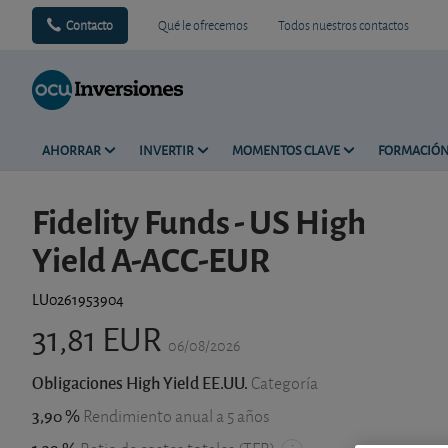
Contacto
Qué le ofrecemos
Todos nuestros contactos
AHORRAR
INVERTIR
MOMENTOS CLAVE
FORMACIÓ
Fidelity Funds - US High
Yield A-ACC-EUR
LU0261953904
31,81 EUR
06/08/2026
Obligaciones High Yield EE.UU.
Categoría
3,90 %
Rendimiento anual a 5 años