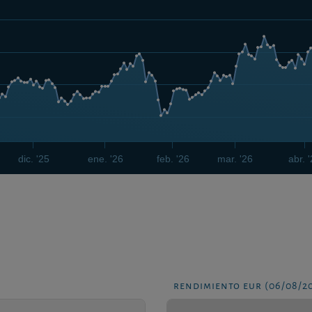
dic. '25
ene. '26
feb. '26
mar. '26
abr. 
rendimiento eur (06/08/2