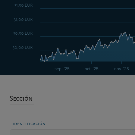
31,50 EUR
31,00 EUR
30,50 EUR
30,00 EUR
sep. '25
oct. '25
nov. '25
Sección
identificación