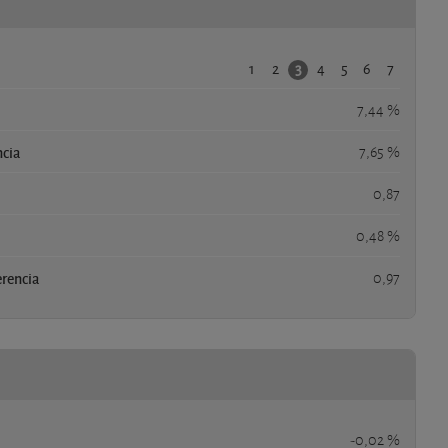
1
2
4
5
6
7
3
7,44 %
ncia
7,65 %
0,87
0,48 %
erencia
0,97
-0,02 %