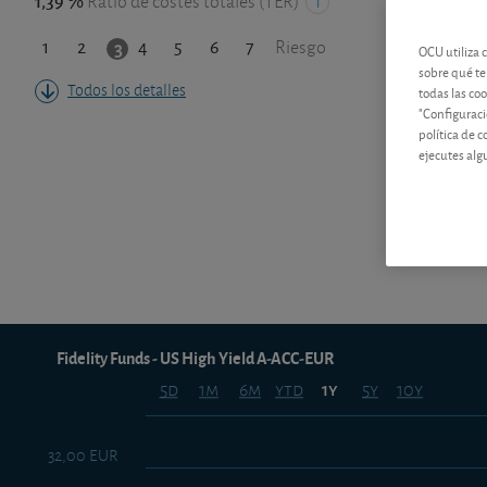
1,39 %
Ratio de costes totales (TER)
1
2
4
5
6
7
3
Riesgo
OCU utiliza 
sobre qué te
Todos los detalles
todas las co
"Configuraci
política de 
ejecutes alg
Fidelity Funds - US High Yield A-ACC-EUR
5d
1m
6m
ytd
5y
10y
1y
32,00 EUR