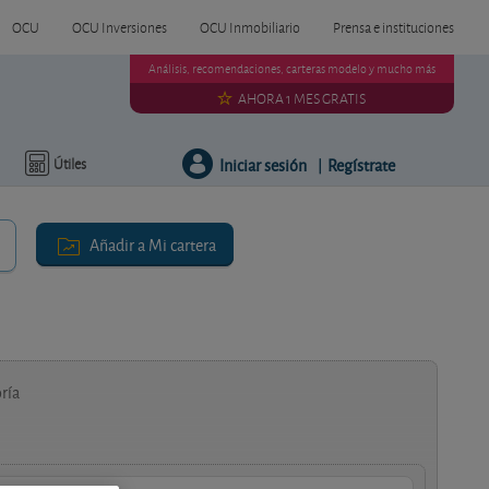
OCU
OCU Inversiones
OCU Inmobiliario
Prensa e instituciones
Análisis, recomendaciones, carteras modelo y mucho más
AHORA 1 MES GRATIS
Iniciar sesión
Regístrate
Útiles
|
Añadir a Mi cartera
ría