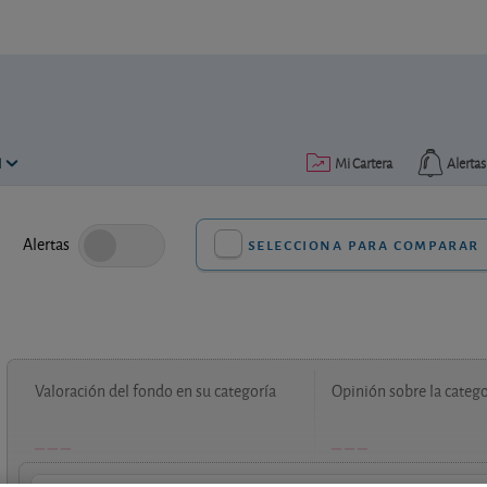
N
Mi Cartera
Alertas
Alertas
selecciona para comparar
Valoración del fondo en su categoría
Opinión sobre la catego