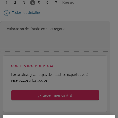
1
2
3
5
6
7
4
Riesgo
Todos los detalles
Valoración del fondo en su categoría
contenido premium
Los análisis y consejos de nuestros expertos están
reservados a los socios.
¡Pruebe 1 mes Gratis!