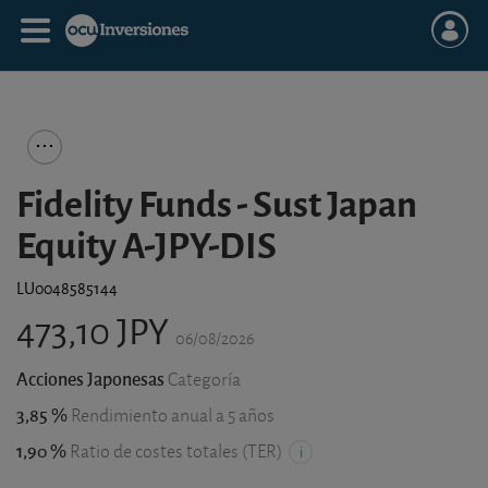
Fidelity Funds - Sust Japan
Equity A-JPY-DIS
LU0048585144
473,10 JPY
06/08/2026
Acciones Japonesas
Categoría
3,85 %
Rendimiento anual a 5 años
1,90 %
Ratio de costes totales (TER)