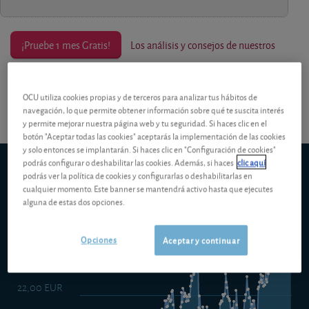
¡Pruebe 1 mes Gratis!
Los análisis y consejos de nuestros
expertos están reservados a los socios.
OCU utiliza cookies propias y de terceros para analizar tus hábitos de
navegación, lo que permite obtener información sobre qué te suscita interés
y permite mejorar nuestra página web y tu seguridad. Si haces clic en el
botón "Aceptar todas las cookies" aceptarás la implementación de las cookies
y solo entonces se implantarán. Si haces clic en "Configuración de cookies"
podrás configurar o deshabilitar las cookies. Además, si haces
clic aquí
Fidelity Funds European Growth Fund A
podrás ver la política de cookies y configurarlas o deshabilitarlas en
5d
1m
6m
ytd
5y
10y
1y
cualquier momento. Este banner se mantendrá activo hasta que ejecutes
alguna de estas dos opciones.
23,00 EUR
Opciones
Aceptar y continuar
22,50 EUR
22,00 EUR