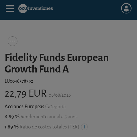
Fidelity Funds European
Growth Fund A
LU0048578792
22,79 EUR
06/08/2026
Acciones Europeas
Categoría
6,89 %
Rendimiento anual a 5 años
1,89 %
Ratio de costes totales (TER)