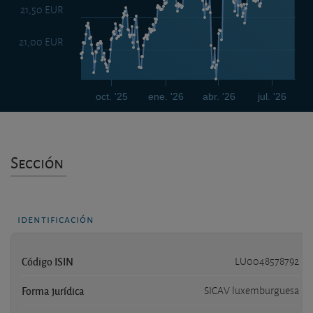
21,50 EUR
21,00 EUR
oct. '25
ene. '26
abr. '26
jul. '26
Sección
identificación
Código ISIN
LU0048578792
Forma jurídica
SICAV luxemburguesa