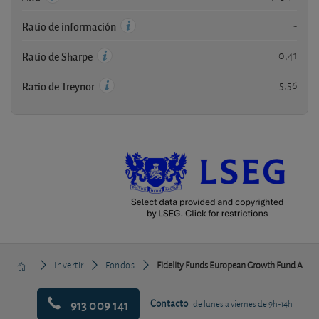
-
Ratio de información
0,41
Ratio de Sharpe
5,56
Ratio de Treynor
Invertir
Fondos
Fidelity Funds European Growth Fund A
913 009 141
Contacto
de lunes a viernes de 9h-14h