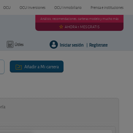
OCU
OCU Inversiones
OCU Inmobiliario
Prensa e instituciones
Análisis, recomendaciones, carteras modelo y mucho más
AHORA 1 MES GRATIS
Iniciar sesión
Regístrate
Útiles
|
Añadir a Mi cartera
ría