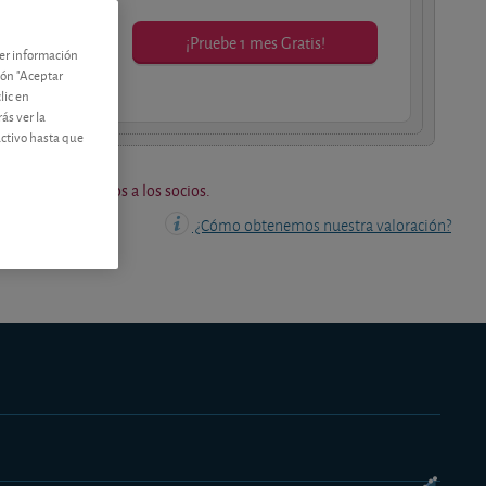
¡Pruebe 1 mes Gratis!
ner información
os socios.
tón "Aceptar
lic en
ás ver la
activo hasta que
os están reservados a los socios.
¿Cómo obtenemos nuestra valoración?