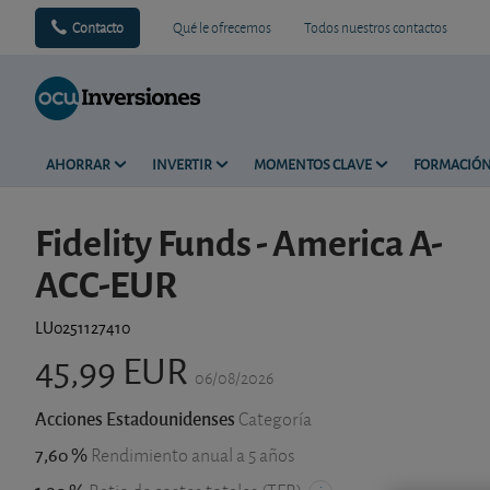
Contacto
Qué le ofrecemos
Todos nuestros contactos
AHORRAR
INVERTIR
MOMENTOS CLAVE
FORMACIÓ
Fidelity Funds - America A-
ACC-EUR
LU0251127410
45,99 EUR
06/08/2026
Acciones Estadounidenses
Categoría
7,60 %
Rendimiento anual a 5 años