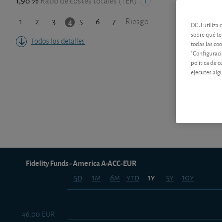
1,90 %
Ratio de costes totales (TER)
1
2
3
5
6
7
4
Riesgo
OCU utiliza 
sobre qué te
Todos los detalles
todas las co
"Configuraci
política de 
ejecutes alg
Fidelity Funds - America A-ACC-EUR
5d
1m
6m
ytd
5y
10y
1y
46,00 EUR