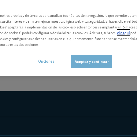
contenido premium
cookies propias y de terceros para analizar tus hábitos de navegación, lo que permite obte
Los análisis y consejos de nuestros expertos están reservados a l
 suscita interés y permite mejorar nuestra página web y tu seguridad. Si haces clic en el bo
okies" aceptarás la implementación de las cookies y solo entonces se implantarán. Si haces c
ón de cookies" podrás configurar o deshabilitar las cookies. Además, si haces
clic aquí
podr
cookies y configurarlas o deshabilitarlas en cualquier momento. Este banner se mantendrá 
una de estas dos opciones.
¡Pruebe 1 mes Gratis!
Los análisis y consejos de nuestros expert
Opciones
Aceptar y continuar