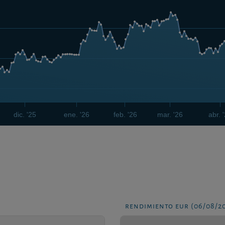
dic. '25
ene. '26
feb. '26
mar. '26
abr. 
rendimiento eur (06/08/2