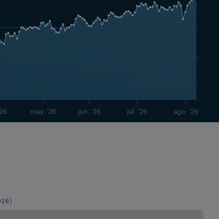
'26
may. '26
jun. '26
jul. '26
ago. '26
026)