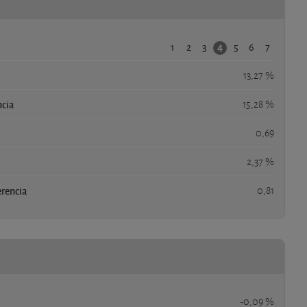
1
2
3
5
6
7
4
13,27 %
ncia
15,28 %
0,69
2,37 %
erencia
0,81
-0,09 %