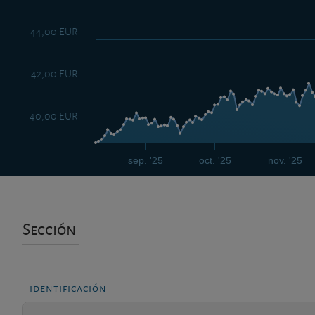
44,00 EUR
42,00 EUR
40,00 EUR
sep. '25
oct. '25
nov. '25
Sección
identificación