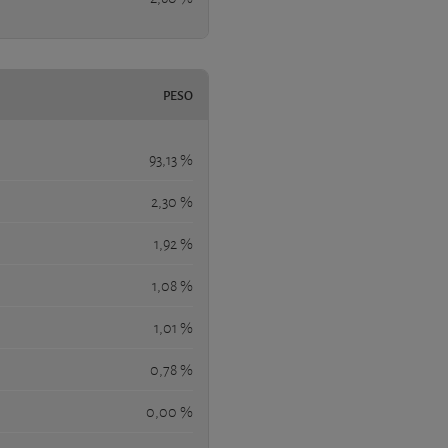
PESO
93,13 %
2,30 %
1,92 %
1,08 %
1,01 %
0,78 %
0,00 %